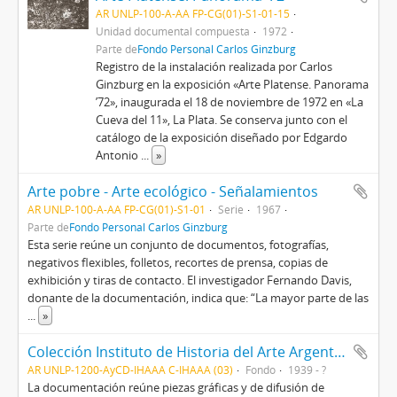
AR UNLP-100-A-AA FP-CG(01)-S1-01-15
Unidad documental compuesta
1972
Parte de
Fondo Personal Carlos Ginzburg
Registro de la instalación realizada por Carlos
Ginzburg en la exposición «Arte Platense. Panorama
’72», inaugurada el 18 de noviembre de 1972 en «La
Cueva del 11», La Plata. Se conserva junto con el
catálogo de la exposición diseñado por Edgardo
Antonio
...
»
Arte pobre - Arte ecológico - Señalamientos
AR UNLP-100-A-AA FP-CG(01)-S1-01
Serie
1967
Parte de
Fondo Personal Carlos Ginzburg
Esta serie reúne un conjunto de documentos, fotografías,
negativos flexibles, folletos, recortes de prensa, copias de
exhibición y tiras de contacto. El investigador Fernando Davis,
donante de la documentación, indica que: “La mayor parte de las
...
»
Colección Instituto de Historia del Arte Argentino y Americano
AR UNLP-1200-AyCD-IHAAA C-IHAAA (03)
Fondo
1939 - ?
La documentación reúne piezas gráficas y de difusión de