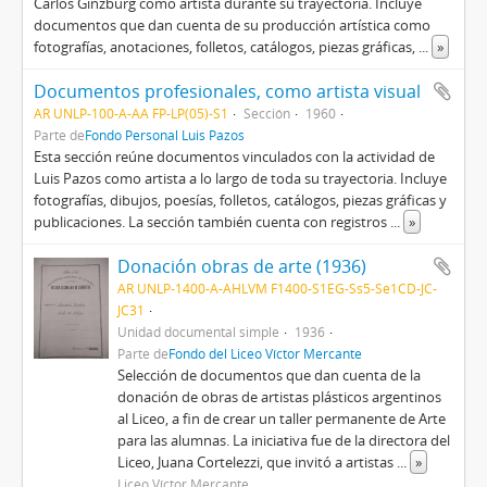
Carlos Ginzburg como artista durante su trayectoria. Incluye
documentos que dan cuenta de su producción artística como
fotografías, anotaciones, folletos, catálogos, piezas gráficas,
...
»
Documentos profesionales, como artista visual
AR UNLP-100-A-AA FP-LP(05)-S1
Sección
1960
Parte de
Fondo Personal Luis Pazos
Esta sección reúne documentos vinculados con la actividad de
Luis Pazos como artista a lo largo de toda su trayectoria. Incluye
fotografías, dibujos, poesías, folletos, catálogos, piezas gráficas y
publicaciones. La sección también cuenta con registros
...
»
Donación obras de arte (1936)
AR UNLP-1400-A-AHLVM F1400-S1EG-Ss5-Se1CD-JC-
JC31
Unidad documental simple
1936
Parte de
Fondo del Liceo Víctor Mercante
Selección de documentos que dan cuenta de la
donación de obras de artistas plásticos argentinos
al Liceo, a fin de crear un taller permanente de Arte
para las alumnas. La iniciativa fue de la directora del
Liceo, Juana Cortelezzi, que invitó a artistas
...
»
Liceo Víctor Mercante