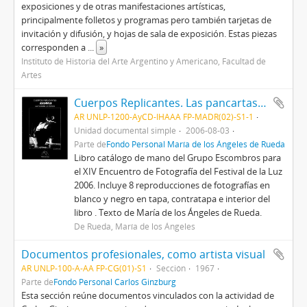
exposiciones y de otras manifestaciones artísticas,
principalmente folletos y programas pero también tarjetas de
invitación y difusión, y hojas de sala de exposición. Estas piezas
corresponden a
...
»
Instituto de Historia del Arte Argentino y Americano, Facultad de
Artes
Cuerpos Replicantes. Las pancartas y la memoria
AR UNLP-1200-AyCD-IHAAA FP-MADR(02)-S1-1
Unidad documental simple
2006-08-03
Parte de
Fondo Personal María de los Ángeles de Rueda
Libro catálogo de mano del Grupo Escombros para
el XIV Encuentro de Fotografía del Festival de la Luz
2006. Incluye 8 reproducciones de fotografías en
blanco y negro en tapa, contratapa e interior del
libro . Texto de María de los Ángeles de Rueda.
De Rueda, María de los Ángeles
Documentos profesionales, como artista visual
AR UNLP-100-A-AA FP-CG(01)-S1
Sección
1967
Parte de
Fondo Personal Carlos Ginzburg
Esta sección reúne documentos vinculados con la actividad de