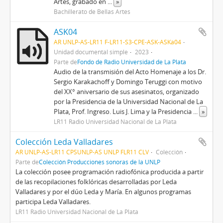
Artes, grabado en
...
»
Bachillerato de Bellas Artes
ASK04
AR UNLP-AS-LR11 F-LR11-S3-CPE-ASK-ASKa04
Unidad documental simple
2023
Parte de
Fondo de Radio Universidad de La Plata
Audio de la transmisión del Acto Homenaje a los Dr.
Sergio Karakachoff y Domingo Teruggi con motivo
del XX° aniversario de sus asesinatos, organizado
por la Presidencia de la Universidad Nacional de La
Plata, Prof. Ingreso. Luis J. Lima y la Presidencia
...
»
LR11 Radio Universidad Nacional de La Plata
Colección Leda Valladares
AR UNLP-AS-LR11 CPSUNLP-AS UNLP FLR11 CLV
Colección
Parte de
Colección Producciones sonoras de la UNLP
La colección posee programación radiofónica producida a partir
de las recopilaciones folklóricas desarrolladas por Leda
Valladares y por el dúo Leda y María. En algunos programas
participa Leda Valladares.
LR11 Radio Universidad Nacional de La Plata