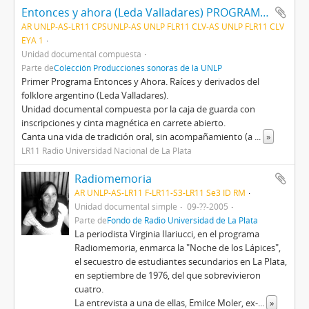
Entonces y ahora (Leda Valladares) PROGRAMA N 1
AR UNLP-AS-LR11 CPSUNLP-AS UNLP FLR11 CLV-AS UNLP FLR11 CLV
EYA 1
Unidad documental compuesta
Parte de
Colección Producciones sonoras de la UNLP
Primer Programa Entonces y Ahora. Raíces y derivados del
folklore argentino (Leda Valladares).
Unidad documental compuesta por la caja de guarda con
inscripciones y cinta magnética en carrete abierto.
Canta una vida de tradición oral, sin acompañamiento (a
...
»
LR11 Radio Universidad Nacional de La Plata
Radiomemoria
AR UNLP-AS-LR11 F-LR11-S3-LR11 Se3 ID RM
Unidad documental simple
09-??-2005
Parte de
Fondo de Radio Universidad de La Plata
La periodista Virginia Ilariucci, en el programa
Radiomemoria, enmarca la "Noche de los Lápices",
el secuestro de estudiantes secundarios en La Plata,
en septiembre de 1976, del que sobrevivieron
cuatro.
La entrevista a una de ellas, Emilce Moler, ex-
...
»