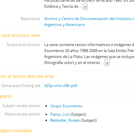
Facultad de Artes de la UNLP en el año 1985. En 20
Estética y Teoría de
...
»
Repository
Archivo y Centro de Documentación del Instituto d
Argentino y Americano
 and structure area
Scope and content
La serie contiene textos informativos e imágenes 
Escombros 20 años 1988-2008 en la Sala Emilio Pett
Argentino de La Plata. Las imágenes que se incluyen
(fotografía color) y en el interior
...
»
ons of access and use area
Generated finding aid
425p-srhz-r68r.pdf
points
Subject access points
Grupo Escombros
Name access points
Pazos, Luis
(Subject)
Betbeder, Ruben
(Subject)
 object metadata