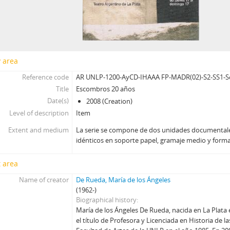
y area
Reference code
AR UNLP-1200-AyCD-IHAAA FP-MADR(02)-S2-SS1-S
Title
Escombros 20 años
Date(s)
2008 (Creation)
Level of description
Item
Extent and medium
La serie se compone de dos unidades documentale
idénticos en soporte papel, gramaje medio y format
 area
Name of creator
De Rueda, María de los Ángeles
(1962-)
Biographical history
María de los Ángeles De Rueda, nacida en La Plata 
el título de Profesora y Licenciada en Historia de las