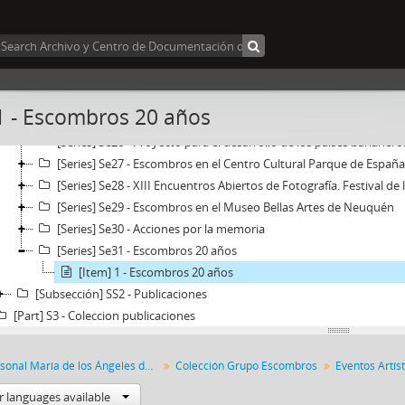
[Series] Se20 - 30° Feria del Libro
[Series] Se21 - Escombros en el MACLA
[Series] Se22 - En la oscuridad buscan la luz
[Series] Se23 - Grupo Escombros - 13° Feria ArteBA 2004 - Galerí
[Series] Se24 - 14° arte BA
1 - Escombros 20 años
[Series] Se25 - Inauguración de la escultura Cada arma destruida e
[Series] Se26 - Proyecto para el desarrollo de los países bananer
[Series] Se27 - Escombros en el Centro Cultural Parque de España
[Series] Se28 - XIII Encuentros Abiertos de Fotografía. Festival de
[Series] Se29 - Escombros en el Museo Bellas Artes de Neuquén
[Series] Se30 - Acciones por la memoria
[Series] Se31 - Escombros 20 años
[Item] 1 - Escombros 20 años
[Subsección] SS2 - Publicaciones
[Part] S3 - Coleccion publicaciones
Fondo Personal María de los Ángeles de Rueda
Colección Grupo Escombros
Eventos Artíst
r languages available