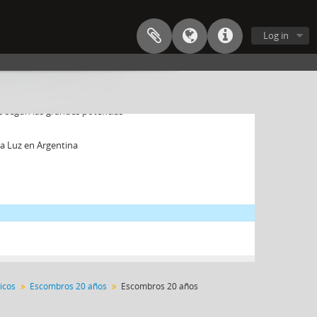
Log in
a Arcimboldo
s una victoria de la vida sobre la muerte
os según las grandes potencias
 la Luz en Argentina
icos
Escombros 20 años
Escombros 20 años