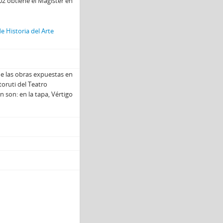
02 obtiene el Magíster en
e Historia del Arte
de las obras expuestas en
oruti del Teatro
 son: en la tapa, Vértigo