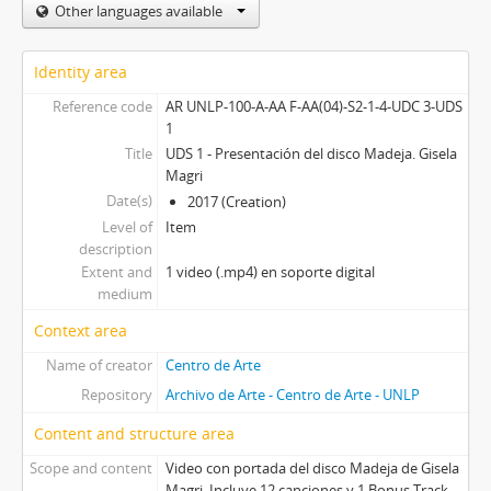
Other languages available
Identity area
Reference code
AR UNLP-100-A-AA F-AA(04)-S2-1-4-UDC 3-UDS
1
Title
UDS 1 - Presentación del disco Madeja. Gisela
Magri
Date(s)
2017 (Creation)
Level of
Item
description
Extent and
1 video (.mp4) en soporte digital
medium
Context area
Name of creator
Centro de Arte
Repository
Archivo de Arte - Centro de Arte - UNLP
Content and structure area
Scope and content
Video con portada del disco Madeja de Gisela
Magri. Incluye 12 canciones y 1 Bonus Track