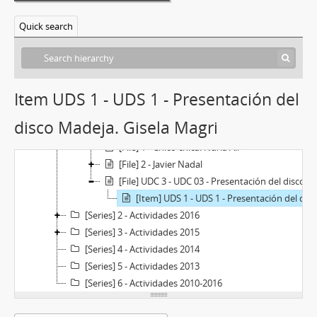
[Fonds] F-AA(04) - Archivo Institucional del Centro de Arte
Quick search
[Part] S1 - Centro de Arte
[Part] S2 - Pre-Centro de Arte
[Series] 1 - Actividades 2017
[Subseries] 01 - Artes visuales
Item UDS 1 - UDS 1 - Presentación del
[Subseries] 02 - Artes escénicas
[Subseries] 03 - Artes audiovisuales
disco Madeja. Gisela Magri
[Subseries] 4 - Música
[File] 1 - Chico chica. Nuria Alí
[File] 2 - Javier Nadal
[File] UDC 3 - UDC 03 - Presentación del disco Madeja
[Item] UDS 1 - UDS 1 - Presentación del disco Madeja. Gisela Magri
[Series] 2 - Actividades 2016
[Series] 3 - Actividades 2015
[Series] 4 - Actividades 2014
[Series] 5 - Actividades 2013
[Series] 6 - Actividades 2010-2016