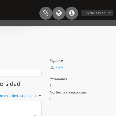
Iniciar sesión
Exportar
SKOS
Resultados
versidad
1
No. término relacionado
ción en orden ascendente
0