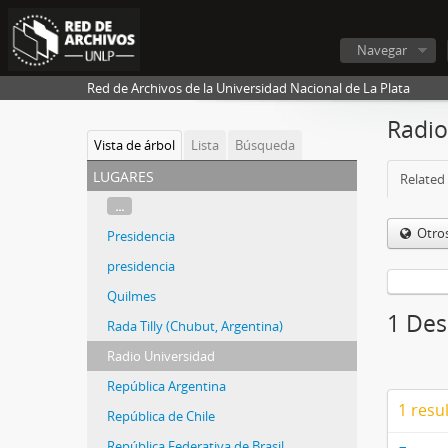
Navegar
Red de Archivos de la Universidad Nacional de La Plata
Radio
Vista de árbol
Lista
Búsqueda
lugares
Related 
...
Otro
Presidencia
presidencia
Quilmes
1 Des
Rada Tilly (Chubut, Argentina)
Radio Universidad
República Argentina
1 resu
República de Chile
República Federativa de Brasil