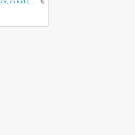
Entrevista al Vicepresidente Académico de la UNLP, Fernando Tauber, en Radio Universidad