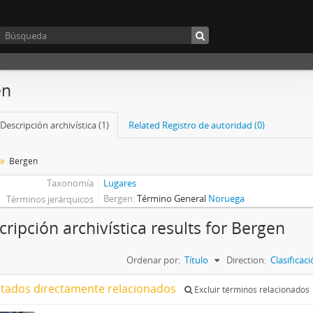
en
Descripción archivística (1)
Related Registro de autoridad (0)
Bergen
Taxonomía
Lugares
Bergen
Término General
Noruega
Términos jerárquicos
cripción archivística results for Bergen
Ordenar por:
Título
Direction:
Clasifica
ltados directamente relacionados
Excluir términos relacionados