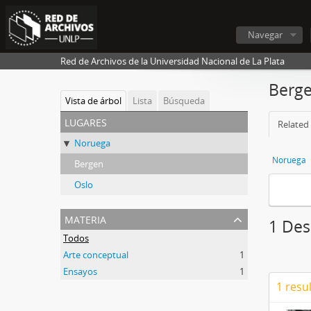
Navegar
Red de Archivos de la Universidad Nacional de La Plata
Berg
Vista de árbol
Lista
Búsqueda
lugares
Related 
Noruega
Noruega
Bergen
Oslo
materia
1 Des
Todos
Arte conceptual
1
Ensayos
1
1 resu