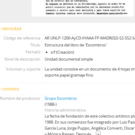
 identidad
Código de referencia
AR UNLP-1200-AyCD-IHAAA FP-MADR(02)-S2-SS2-S
Título
Estructura del libro de 'Escombros'
Fecha(s)
s/f (Creación)
Nivel de descripción
Unidad documental simple
Volumen y soporte
La unidad consiste en un documento de 4 hojas im
soporte papel gramaje fino.
 contexto
Nombre del productor
Grupo Escombros
(1988-)
Historia administrativa
La fecha de fundación de este colectivo artístico pla
1988. En sus comienzos fue integrado por Luis Paz
García Luna, Jorge Puppo, Angélica Converti, Oscar
y Mónica Rajneri. Después
...
»