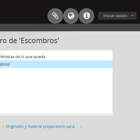
Iniciar sesión
bro de 'Escombros'
LA
 Artistas de lo que queda
mbros'
Originales y material preparatorio para publicaciones