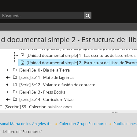
[Serie] Se3 - Acciones e Intervenciones del Grupo Escombros
[Serie] Se4 - Diez Años 1988-1999
[Serie] Se5 - El Bosque de los Sueños perdidos
[Serie] Se6 - Pizza de poesía concreta
[Serie] Se7 - Arte Argentino clásico y actual
d documental simple 2 - Estructura del li
[Serie] Se8 - A través de los escombros. Una incursión en el MAC
[Serie] Se9 - Originales y material preparatorio para publicaciones
[Unidad documental simple] 1 - Las escrituras de Escombros.
[Unidad documental simple] 2 - Estructura del libro de 'Esco
[Serie] Se10 - Día de la Tierra
[Serie] Se11 - Mate de lágrimas
[Serie] Se12 - Volante difusión de contacto
[Serie] Se13 - Press Books
[Serie] Se14 - Curriculum Vitae
[Sección] S3 - Coleccion publicaciones
Fondo Personal María de los Ángeles de Rueda
Colección Grupo Escombros
Publicaciones
 del libro de 'Escombros'