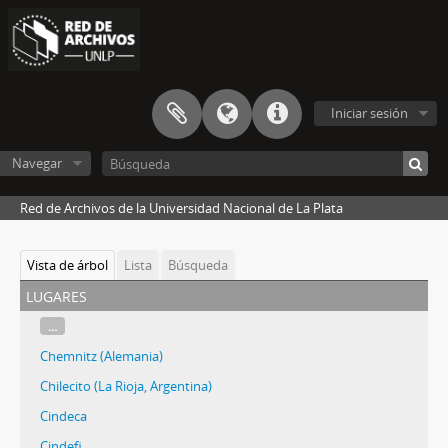
Iniciar sesión
Navegar
Red de Archivos de la Universidad Nacional de La Plata
Vista de árbol
Lista
Búsqueda
lugares
...
Chemnitz (Alemania)
Chilecito (La Rioja, Argentina)
Cindeca
Cindefi