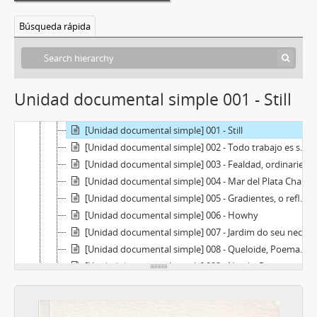
Búsqueda rápida
[Colección] C-PAI(06) - Colección de Publicaciones de Arte Impreso
Unidad documental simple 001 - Still
[Serie] Se1 - Fanzines
[Serie] Se2 - Libros de artista
[Unidad documental simple] 001 - Still
[Unidad documental simple] 002 - Todo trabajo es sexual
[Unidad documental simple] 003 - Fealdad, ordinariez y fantasía
[Unidad documental simple] 004 - Mar del Plata Chalets Skyline
[Unidad documental simple] 005 - Gradientes, o reflexiones (acerca de la naturaleza del tiempo)
[Unidad documental simple] 006 - Howhy
[Unidad documental simple] 007 - Jardim do seu neca
[Unidad documental simple] 008 - Queloide, Poemas cicatricais
[Unidad documental simple] 009 - Niebla, Poemas sedimentais
[Unidad documental simple] 010 - Arimin
[Unidad documental simple] 011 - Todo recuerdo es presente