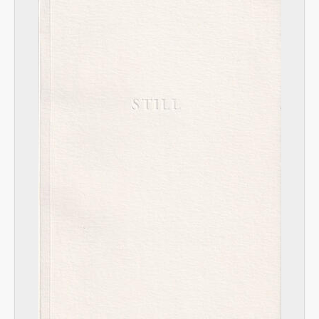
[Unidad documental simple] 012 - Vuelta manzana
[Unidad documental simple] 013 - Repertorio
[Subserie] 1 - Eduardo Molinari - El archivo caminante
[Unidad documental simple] 014 - El arte del likeo
[Unidad documental simple] 015 - Barcos Deseos 2009-2020
[Serie] 3 - Fotolibros
[Serie] 4 - Libros
[Serie] 5 - Revistas
[Serie] 6 - Pósters