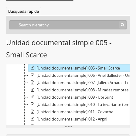
[Colección] C-PAI(06) - Colección de Publicaciones de Arte Impreso
Búsqueda rápida
[Serie] Se1 - Fanzines
[Serie] Se2 - Libros de artista
[Serie] 3 - Fotolibros
[Unidad documental simple] 001 - Rota
Unidad documental simple 005 -
[Unidad documental simple] 002 - Estirarás la vocal anterior a la sílaba acentuada
Small Scarce
[Unidad documental simple] 003 - Cuando seas grande no te vas a acordar de mi
[Unidad documental simple] 004 - Sentimientos encontrados
[Unidad documental simple] 005 - Small Scarce
[Unidad documental simple] 006 - Ariel Ballester - Una poética de la catástrofe
[Unidad documental simple] 007 - Julieta Arnaut - Lo propio, la adoración, lo errante
[Unidad documental simple] 008 - Miradas remotas - Fotógrafos en cuarentena
[Unidad documental simple] 009 - Ubi Sunt
[Unidad documental simple] 010 - La invariante temporal
[Unidad documental simple] 011 - Covacha
[Unidad documental simple] 012 - Argh!
[Unidad documental simple] 013 - Mácula
[Serie] 4 - Libros