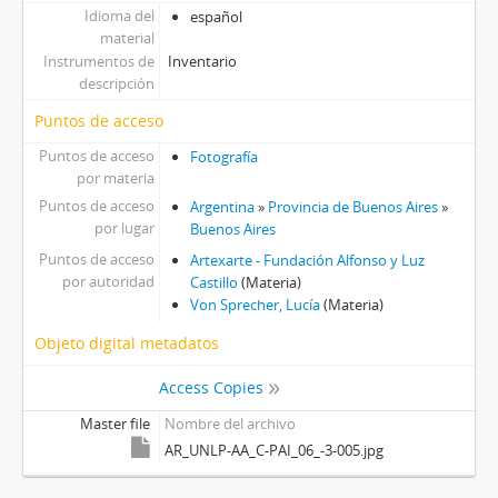
Idioma del
español
material
Instrumentos de
Inventario
descripción
Puntos de acceso
Puntos de acceso
Fotografía
por materia
Puntos de acceso
Argentina
»
Provincia de Buenos Aires
»
por lugar
Buenos Aires
Puntos de acceso
Artexarte - Fundación Alfonso y Luz
por autoridad
Castillo
(Materia)
Von Sprecher, Lucía
(Materia)
Objeto digital metadatos
Access Copies
Master file
Nombre del archivo
AR_UNLP-AA_C-PAI_06_-3-005.jpg