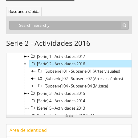
Búsqueda rápida
[Fondo] F-AA(04) - Archivo Institucional del Centro de Arte
Serie 2 - Actividades 2016
[Sección] S1 - Centro de Arte
[Sección] S2 - Pre-Centro de Arte
[Serie] 1 - Actividades 2017
[Serie] 2 - Actividades 2016
[Subserie] 01 - Subserie 01 (Artes visuales)
[Subserie] 02 - Subserie 02 (Artes escénicas)
[Subserie] 04 - Subserie 04 (Música)
[Serie] 3 - Actividades 2015
[Serie] 4 - Actividades 2014
[Serie] 5 - Actividades 2013
[Serie] 6 - Actividades 2010-2016
Área de identidad