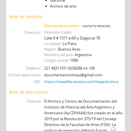
Nacional
Archivo de arte
Área de contacto
Marcela Andruchow
contacto principal
Dirección (calle)
Dirección
Calle 8 # 1371 e/60 y Diagonal 78
Localidad
La Plata
Región
Buenos Aires
Nombre del país
Argentina
Código postal
1900
Teléfono
221 4821107/ 4258288 int 108
Correo electrónico
documentacionihaaa@gmail.com
URL
https://ihaaafda.wixsite.com/ihaaa/archivo
Área de descripción
Historia
El Archivo y Centro de Documentación del
Instituto de Historia del Arte Argentino y
Americano (AyCDIHAAA) fue creado en el año
2019 por la Resolución 375/19 del Consejo
Directivo de la Facultad de Artes (FDA). La
política de recepción definida fue de
...
»