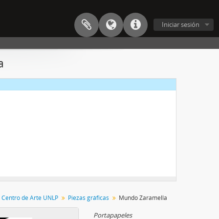
Iniciar sesión
a
entro de Arte
as del Departamento de Plástica
 Centro de Arte UNLP
Piezas gráficas
Mundo Zaramella
Portapapeles