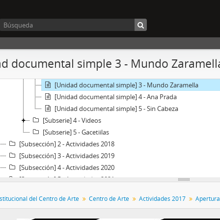
[Subsección] 1 - Actividades 2017
[Serie] 1 - Apertura Centro de Arte UNLP
[Subserie] 1 - Fotografías
[Subserie] 2 - Artículos de prensa
[Subserie] 3 - Piezas gráficas
d documental simple 3 - Mundo Zaramell
[Unidad documental simple] 1 - Programación Apertura C
[Unidad documental simple] 2 - 7° Muestra de las cátedr
[Unidad documental simple] 3 - Mundo Zaramella
[Unidad documental simple] 4 - Ana Prada
[Unidad documental simple] 5 - Sin Cabeza
[Subserie] 4 - Videos
[Subserie] 5 - Gacetiilas
[Subsección] 2 - Actividades 2018
[Subsección] 3 - Actividades 2019
[Subsección] 4 - Actividades 2020
[Subsección] 5 - Actividades 2021
[Sección] S2 - Pre-Centro de Arte
stitucional del Centro de Arte
Centro de Arte
Actividades 2017
Apertura