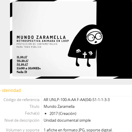
 identidad
Código de referencia
AR UNLP-100-A-AA F-AA(04)-S1-1-1-3-3
Título
Mundo Zaramella
Fecha(s)
2017 (Creación)
Nivel de descripción
Unidad documental simple
Volumen y soporte
1 afiche en formato JPG, soporte digital.