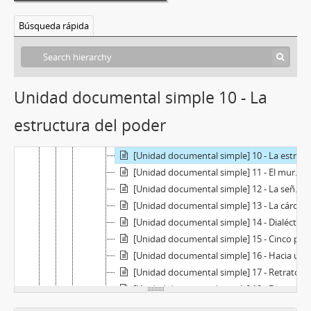
[Unidad documental simple] 01 - Arte político (portada)
[Unidad documental simple] 02 - Proyecto de monumento al prisionero político desaparecido
Búsqueda rápida
[Unidad documental simple] 03 - El suplicio de Tupac Amaru
[Unidad documental simple] 04 - Educación latinoamericana: Palotes
[Unidad documental simple] 05 - La iglesia del tercer mundo
[Unidad documental simple] 06 - Mapa económico de América Latina
Unidad documental simple 10 - La
[Unidad documental simple] 07 - Rito funerario
estructura del poder
[Unidad documental simple] 08 - Herida
[Unidad documental simple] 09 - Situación
[Unidad documental simple] 10 - La estructura del poder
[Unidad documental simple] 11 - El muro de los lamentos
[Unidad documental simple] 12 - La señal de Caín
[Unidad documental simple] 13 - La cárcel del pueblo 1971
[Unidad documental simple] 14 - Dialéctica de la realidad nacional
[Unidad documental simple] 15 - Cinco proposiciones para un arte latinoamericano 1971
[Unidad documental simple] 16 - Hacia un arte del pueblo
[Unidad documental simple] 17 - Retratos
[Unidad documental simple] 18 - Dos mapas de la Republica Argentina
[Unidad documental simple] 19 - Martiriología latinoamericana