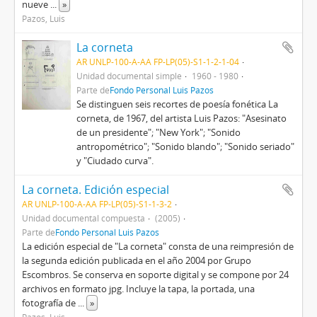
nueve
...
»
Pazos, Luis
La corneta
AR UNLP-100-A-AA FP-LP(05)-S1-1-2-1-04
Unidad documental simple
1960 - 1980
Parte de
Fondo Personal Luis Pazos
Se distinguen seis recortes de poesía fonética La
corneta, de 1967, del artista Luis Pazos: "Asesinato
de un presidente"; "New York"; "Sonido
antropométrico"; "Sonido blando"; "Sonido seriado"
y "Ciudado curva".
La corneta. Edición especial
AR UNLP-100-A-AA FP-LP(05)-S1-1-3-2
Unidad documental compuesta
(2005)
Parte de
Fondo Personal Luis Pazos
La edición especial de "La corneta" consta de una reimpresión de
la segunda edición publicada en el año 2004 por Grupo
Escombros. Se conserva en soporte digital y se compone por 24
archivos en formato jpg. Incluye la tapa, la portada, una
fotografía de
...
»