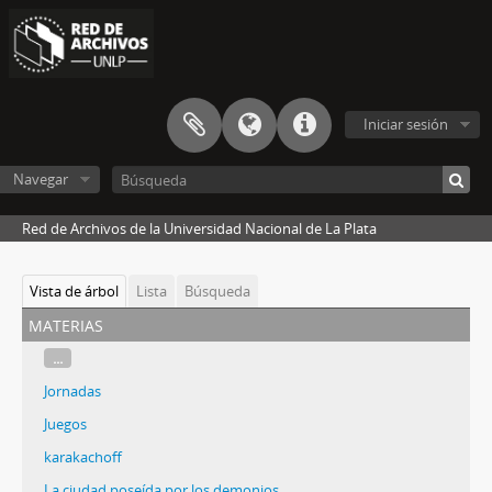
Iniciar sesión
Navegar
Red de Archivos de la Universidad Nacional de La Plata
Vista de árbol
Lista
Búsqueda
materias
...
Jornadas
Juegos
karakachoff
La ciudad poseída por los demonios