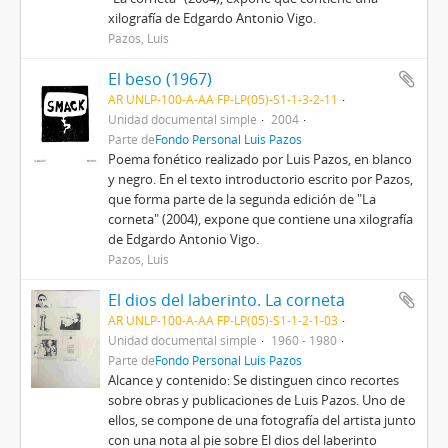
xilografía de Edgardo Antonio Vigo.
Pazos, Luis
El beso (1967)
AR UNLP-100-A-AA FP-LP(05)-S1-1-3-2-11
Unidad documental simple
2004
Parte de
Fondo Personal Luis Pazos
Poema fonético realizado por Luis Pazos, en blanco
y negro. En el texto introductorio escrito por Pazos,
que forma parte de la segunda edición de "La
corneta" (2004), expone que contiene una xilografía
de Edgardo Antonio Vigo.
Pazos, Luis
El dios del laberinto. La corneta
AR UNLP-100-A-AA FP-LP(05)-S1-1-2-1-03
Unidad documental simple
1960 - 1980
Parte de
Fondo Personal Luis Pazos
Alcance y contenido: Se distinguen cinco recortes
sobre obras y publicaciones de Luis Pazos. Uno de
ellos, se compone de una fotografía del artista junto
con una nota al pie sobre El dios del laberinto