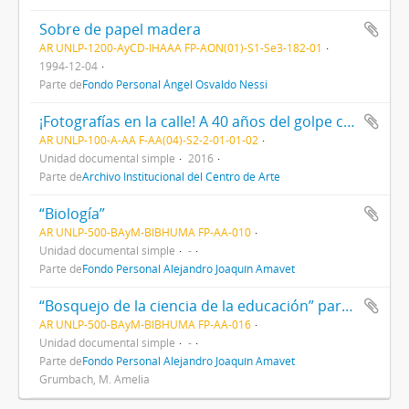
Sobre de papel madera
AR UNLP-1200-AyCD-IHAAA FP-AON(01)-S1-Se3-182-01
1994-12-04
Parte de
Fondo Personal Ángel Osvaldo Nessi
¡Fotografías en la calle! A 40 años del golpe cívico militar - Argra
AR UNLP-100-A-AA F-AA(04)-S2-2-01-01-02
Unidad documental simple
2016
Parte de
Archivo Institucional del Centro de Arte
“Biología”
AR UNLP-500-BAyM-BIBHUMA FP-AA-010
Unidad documental simple
-
Parte de
Fondo Personal Alejandro Joaquín Amavet
“Bosquejo de la ciencia de la educación” para la Catedra de Educación y Humanonogía. Seminario Grupo Educación
AR UNLP-500-BAyM-BIBHUMA FP-AA-016
Unidad documental simple
-
Parte de
Fondo Personal Alejandro Joaquín Amavet
Grumbach, M. Amelia