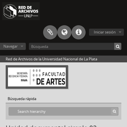
[Unidad documental simple] 168 - Carta de “Osvaldo” [Ángel Osvaldo Nessi] a “Rale”
[Unidad documental simple] 167 - Carta reenviada de Ángel Osvaldo Nessi a Susana Negri, editora de Artes y Antigüedades
[Unidad documental simple] 169 - Carta de Feria ARCO a Ángel Osvaldo Nessi
[Unidad documental simple] 171 - Resumen de Ernesto Winitzky a Ángel Osvaldo Nessi
[Unidad documental simple] 172 - Carta del Presidente de Asociación Amigos del Museo Municipal de Bellas Artes a Ángel Osvaldo Nessi
Iniciar sesión
[Unidad documental compuesta] 170 - Cartas de Feria ARCO a Ángel Osvaldo Nessi
[Unidad documental simple] 173 - Fotografía enviada por Ernesto Winitzky. a Ángel Osvaldo Nessi
Navegar
[Unidad documental simple] 174 - Guión para Audición Radiofónica elaborada por Jorge Héctor Palladini y enviada por Ernesto Winitzky a Ángel Osvaldo Nessi
[Unidad documental simple] 175 - Carta de Ángel Osvaldo Nessi a Sr. David Pascoe
Red de Archivos de la Universidad Nacional de La Plata
[Unidad documental simple] 176 - Carta de David Pascoe a Ángel Osvaldo Nessi
[Unidad documental simple] 177 - Carta de Movimiento Grupo Sí La Plata en el Arte a Sr. Dr. del diario El Día de La Plata Don Raúl Klayselburg
[Unidad documental simple] 178 - Carta de Asociación Internacional de Críticos de Artes (AICA) a Ángel Osvaldo Nessi
[Unidad documental compuesta] 178 - Carta de Lic. Magdalena del C. Puchulu a Ángel Osvaldo Nessi
[Unidad documental simple] 180 - Carta de Raúl Klayselburg a Ángel Osvaldo Nessi
Búsqueda rápida
[Unidad documental compuesta] 181 - Carta desde Presidencia de la Nación a Ángel Osvaldo Nessi
[Unidad documental simple] 182 - Carta de Néstor Rodolfo Candi a Ángel Osvaldo Nessi
[Unidad documental simple] 183 - Carta de Dr. Rodolfo Cosentino a Ángel Osvaldo Nessi
[Unidad documental simple] 184 - Carta de “Jorge Pereira” a Ángel Osvaldo Nessi
[Unidad documental simple] 185 - Catálogo de “Multi-espacial Art” de Jorge Pereira a Ángel Osvaldo Nessi