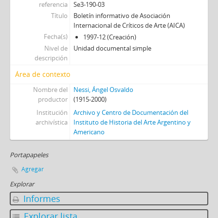
[Unidad documental simple] 199 - Recorte de diario sobre exposición de Osvaldo Romberg
referencia
Se3-190-03
[Unidad documental simple] 200 - Carta de Abel Robino a Ángel Osvaldo Nessi
Título
Boletín informativo de Asociación
Internacional de Críticos de Arte (AICA)
[Unidad documental simple] 201 - Carta de Judith E. B. Paparella a Ángel Osvaldo Nessi
Fecha(s)
1997-12 (Creación)
[Unidad documental simple] 202 - Postal de “Marta” a Ángel Osvaldo Nessi
Nivel de
Unidad documental simple
[Unidad documental compuesta] 203 - Carta de Nelly Perazzo
descripción
[Unidad documental simple] 204 - Resolución Municipalidad de Lincoln (Buenos Aires) a Ángel Osvaldo Nessi
[Unidad documental compuesta] 1 - Cartas de Mane Bernardo a Ángel Osvaldo Nessi
Área de contexto
[Serie] Se4 - Agendas y directorios
Nombre del
Nessi, Ángel Osvaldo
[Serie] Se5 - Viajes
productor
(1915-2000)
[Serie] Se6 - Dibujos
Institución
Archivo y Centro de Documentación del
[Sección] S2 - Producción intelectual
archivística
Instituto de Historia del Arte Argentino y
[Sección] S3 - Actividad académica
Americano
[Sección] S4 - Actividad en peritaje, catalogación y servicios profesionales
Portapapeles
[Sección] S5 - Colecciones personales
Agregar
Explorar
Informes
Explorar lista