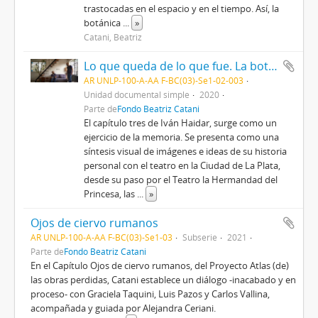
trastocadas en el espacio y en el tiempo. Así, la
botánica
...
»
Catani, Beatriz
Lo que queda de lo que fue. La botánica de los fantasmas (Capítulo tres) 2020
AR UNLP-100-A-AA F-BC(03)-Se1-02-003
Unidad documental simple
2020
Parte de
Fondo Beatriz Catani
El capítulo tres de Iván Haidar, surge como un
ejercicio de la memoria. Se presenta como una
síntesis visual de imágenes e ideas de su historia
personal con el teatro en la Ciudad de La Plata,
desde su paso por el Teatro la Hermandad del
Princesa, las
...
»
Ojos de ciervo rumanos
AR UNLP-100-A-AA F-BC(03)-Se1-03
Subserie
2021
Parte de
Fondo Beatriz Catani
​​En el Capítulo Ojos de ciervo rumanos, del Proyecto Atlas (de)
las obras perdidas, Catani establece un diálogo -inacabado y en
proceso- con Graciela Taquini, Luis Pazos y Carlos Vallina,
acompañada y guiada por Alejandra Ceriani.