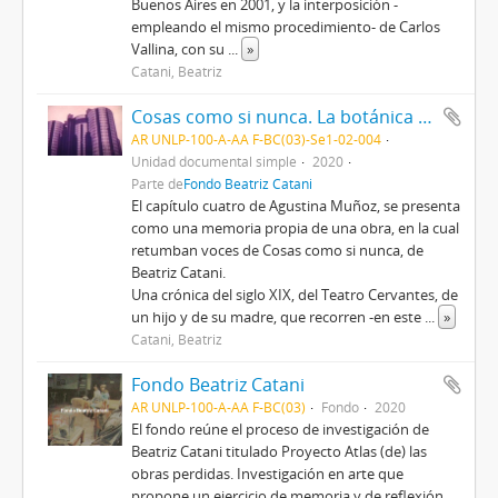
Buenos Aires en 2001, y la interposición -
empleando el mismo procedimiento- de Carlos
Vallina, con su
...
»
Catani, Beatriz
Cosas como si nunca. La botánica de los fantasmas (Capítulo cuatro) 2020
AR UNLP-100-A-AA F-BC(03)-Se1-02-004
Unidad documental simple
2020
Parte de
Fondo Beatriz Catani
El capítulo cuatro de Agustina Muñoz, se presenta
como una memoria propia de una obra, en la cual
retumban voces de Cosas como si nunca, de
Beatriz Catani.
Una crónica del siglo XIX, del Teatro Cervantes, de
un hijo y de su madre, que recorren -en este
...
»
Catani, Beatriz
Fondo Beatriz Catani
AR UNLP-100-A-AA F-BC(03)
Fondo
2020
El fondo reúne el proceso de investigación de
Beatriz Catani titulado Proyecto Atlas (de) las
obras perdidas. Investigación en arte que
propone un ejercicio de memoria y de reflexión