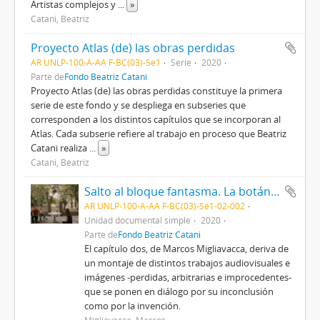
Artistas complejos y
...
»
Catani, Beatriz
Proyecto Atlas (de) las obras perdidas
AR UNLP-100-A-AA F-BC(03)-Se1
Serie
2020
Parte de
Fondo Beatriz Catani
Proyecto Atlas (de) las obras perdidas constituye la primera
serie de este fondo y se despliega en subseries que
corresponden a los distintos capítulos que se incorporan al
Atlas. Cada subserie refiere al trabajo en proceso que Beatriz
Catani realiza
...
»
Catani, Beatriz
Salto al bloque fantasma. La botánica de los fantasmas (Capítulo dos) 2020
AR UNLP-100-A-AA F-BC(03)-Se1-02-002
Unidad documental simple
2020
Parte de
Fondo Beatriz Catani
El capítulo dos, de Marcos Migliavacca, deriva de
un montaje de distintos trabajos audiovisuales e
imágenes -perdidas, arbitrarias e improcedentes-
que se ponen en diálogo por su inconclusión
como por la invención.