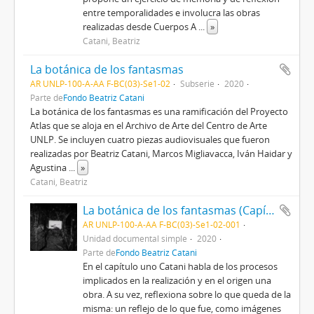
entre temporalidades e involucra las obras
realizadas desde Cuerpos A
...
»
Catani, Beatriz
La botánica de los fantasmas
AR UNLP-100-A-AA F-BC(03)-Se1-02
Subserie
2020
Parte de
Fondo Beatriz Catani
La botánica de los fantasmas es una ramificación del Proyecto
Atlas que se aloja en el Archivo de Arte del Centro de Arte
UNLP. Se incluyen cuatro piezas audiovisuales que fueron
realizadas por Beatriz Catani, Marcos Migliavacca, Iván Haidar y
Agustina
...
»
Catani, Beatriz
La botánica de los fantasmas (Capítulo uno) 2020
AR UNLP-100-A-AA F-BC(03)-Se1-02-001
Unidad documental simple
2020
Parte de
Fondo Beatriz Catani
En el capítulo uno Catani habla de los procesos
implicados en la realización y en el origen una
obra. A su vez, reflexiona sobre lo que queda de la
misma: un reflejo de lo que fue, como imágenes