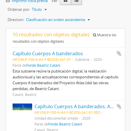
Imprimir vista previa
Ver :
Ordenar por:
Título
Direction:
Clasificación en orden ascendente
10 resultados con objetos digitales
Muestra los
resultados con objetos digitales
Capítulo Cuerpos A banderados
AR UNLP-100-A-AA F-BC(03)-Se1-01
Subserie
2020
Parte de
Fondo Beatriz Catani
Esta subserie reúne la publicación digital, la realización
audiovisual y las actualizaciones correspondientes al capítulo
Cuerpos A banderados del Proyecto Atlas (de) las obras
perdidas, de Beatriz Catani.
Catani, Beatriz
Capítulo Cuerpos A banderados. Actualizaciones
AR UNLP-100-A-AA F-BC(03)-Se1-01-002
Unidad documental simple
2020
Parte de
Fondo Beatriz Catani
Catani, Beatriz