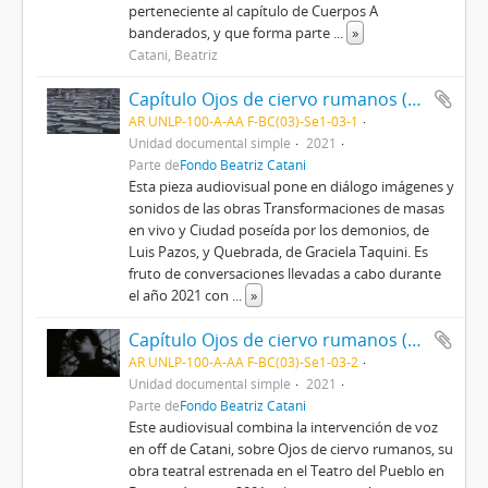
perteneciente al capítulo de Cuerpos A
banderados, y que forma parte
...
»
Catani, Beatriz
Capítulo Ojos de ciervo rumanos (Audiovisual) con Luis Pazos y Graciela Taquini
AR UNLP-100-A-AA F-BC(03)-Se1-03-1
Unidad documental simple
2021
Parte de
Fondo Beatriz Catani
Esta pieza audiovisual pone en diálogo imágenes y
sonidos de las obras Transformaciones de masas
en vivo y Ciudad poseída por los demonios, de
Luis Pazos, y Quebrada, de Graciela Taquini. Es
fruto de conversaciones llevadas a cabo durante
el año 2021 con
...
»
Capítulo Ojos de ciervo rumanos (Audiovisual). En diálogo con Carlos Vallina
AR UNLP-100-A-AA F-BC(03)-Se1-03-2
Unidad documental simple
2021
Parte de
Fondo Beatriz Catani
Este audiovisual combina la intervención de voz
en off de Catani, sobre Ojos de ciervo rumanos, su
obra teatral estrenada en el Teatro del Pueblo en