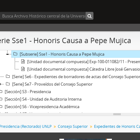
[Sección] S1 - Asamblea Universitaria
[Sección] S2 - Consejo Superior
[Serie] Se1 - Actas del Consejo Superior
[Serie] Se2 - Resoluciones de Consejo Superior
[Serie] Se3 - Disposiciones del Consejo Superior
rie Sse1 - Honoris Causa a Pepe Mujica
[Serie] Se4 - Ordenanzas del Consejo Superior
[Serie] Se5 - Trámites de Honoris Causa
[Subserie] Sse1 - Honoris Causa a Pepe Mujica
[Unidad documental compuesta] Exp-100-011082/11 - Presentació
[Unidad documental compuesta] Cátedra Libre José Gervasio de Ar
[Serie] Se6 - Expedientes de borradores de actas del Consejo Superio
[Serie] Se7 - Proveídos del Consejo Superior
[Sección] S3 - Presidencia
[Sección] S4 - Unidad de Auditoria Interna
[Sección] S6 - Vicepresidencia Académica
[Sección] S7 - Vicepresidencia Institucional
[Sección] S8 - Consejo Social
Presidencia (Rectorado) UNLP
Consejo Superior
Expedientes de Honoris C
[Sección] S5 - Jefatura de gabinete