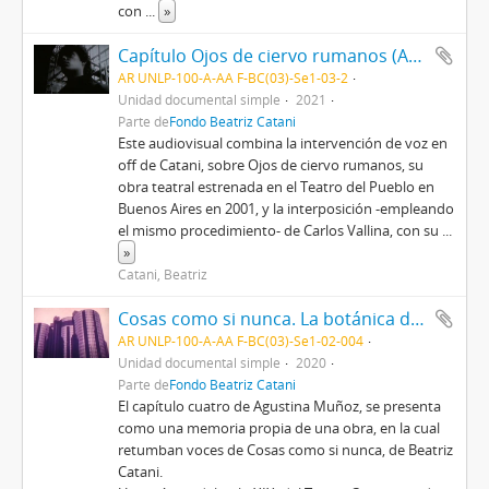
con
...
»
Capítulo Ojos de ciervo rumanos (Audiovisual). En diálogo con Carlos Vallina
AR UNLP-100-A-AA F-BC(03)-Se1-03-2
Unidad documental simple
2021
Parte de
Fondo Beatriz Catani
Este audiovisual combina la intervención de voz en
off de Catani, sobre Ojos de ciervo rumanos, su
obra teatral estrenada en el Teatro del Pueblo en
Buenos Aires en 2001, y la interposición -empleando
el mismo procedimiento- de Carlos Vallina, con su
...
»
Catani, Beatriz
Cosas como si nunca. La botánica de los fantasmas (Capítulo cuatro) 2020
AR UNLP-100-A-AA F-BC(03)-Se1-02-004
Unidad documental simple
2020
Parte de
Fondo Beatriz Catani
El capítulo cuatro de Agustina Muñoz, se presenta
como una memoria propia de una obra, en la cual
retumban voces de Cosas como si nunca, de Beatriz
Catani.