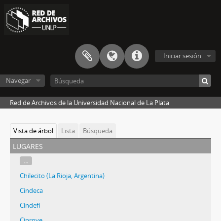
Iniciar sesión
Navegar
Red de Archivos de la Universidad Nacional de La Plata
Vista de árbol
Lista
Búsqueda
lugares
...
Chilecito (La Rioja, Argentina)
Cindeca
Cindefi
Ciprove