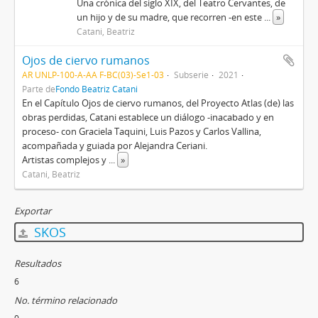
Una crónica del siglo XIX, del Teatro Cervantes, de
un hijo y de su madre, que recorren -en este
...
»
Catani, Beatriz
Ojos de ciervo rumanos
AR UNLP-100-A-AA F-BC(03)-Se1-03
Subserie
2021
Parte de
Fondo Beatriz Catani
​​En el Capítulo Ojos de ciervo rumanos, del Proyecto Atlas (de) las
obras perdidas, Catani establece un diálogo -inacabado y en
proceso- con Graciela Taquini, Luis Pazos y Carlos Vallina,
acompañada y guiada por Alejandra Ceriani.
Artistas complejos y
...
»
Catani, Beatriz
Exportar
SKOS
Resultados
6
No. término relacionado