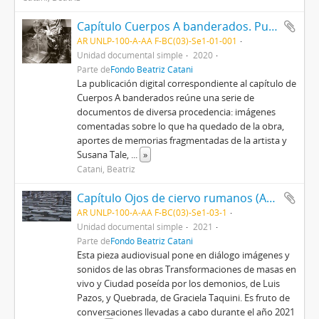
Capítulo Cuerpos A banderados. Publicación digital
AR UNLP-100-A-AA F-BC(03)-Se1-01-001
Unidad documental simple
2020
Parte de
Fondo Beatriz Catani
La publicación digital correspondiente al capítulo de
Cuerpos A banderados reúne una serie de
documentos de diversa procedencia: imágenes
comentadas sobre lo que ha quedado de la obra,
aportes de memorias fragmentadas de la artista y
Susana Tale,
...
»
Catani, Beatriz
Capítulo Ojos de ciervo rumanos (Audiovisual) con Luis Pazos y Graciela Taquini
AR UNLP-100-A-AA F-BC(03)-Se1-03-1
Unidad documental simple
2021
Parte de
Fondo Beatriz Catani
Esta pieza audiovisual pone en diálogo imágenes y
sonidos de las obras Transformaciones de masas en
vivo y Ciudad poseída por los demonios, de Luis
Pazos, y Quebrada, de Graciela Taquini. Es fruto de
conversaciones llevadas a cabo durante el año 2021