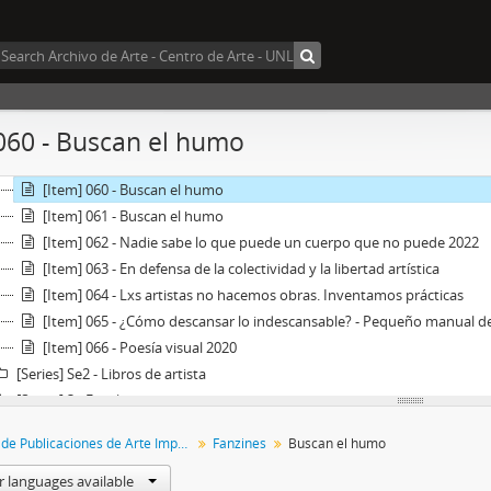
[Item] 053 - Pogo
[Item] 054 - Sellos de goma como arte
[Item] 055 - Hay cosas irreparables
[Item] 056 - Buscan el humo
[Item] 057 - Buscan el humo
060 - Buscan el humo
[Item] 058 - Buscan el humo
[Item] 059 - Buscan el humo
[Item] 060 - Buscan el humo
[Item] 061 - Buscan el humo
[Item] 062 - Nadie sabe lo que puede un cuerpo que no puede 2022
[Item] 063 - En defensa de la colectividad y la libertad artística
[Item] 064 - Lxs artistas no hacemos obras. Inventamos prácticas
[Item] 065 - ¿Cómo descansar lo indescansable? - Pequeño manual 
[Item] 066 - Poesía visual 2020
[Series] Se2 - Libros de artista
[Series] 3 - Fotolibros
[Series] 4 - Libros
Colección de Publicaciones de Arte Impreso
Fanzines
Buscan el humo
[Series] 5 - Revistas
[Series] 6 - Pósters
r languages available