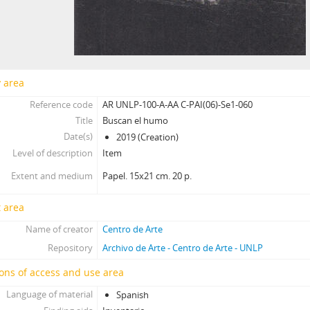
y area
Reference code
AR UNLP-100-A-AA C-PAI(06)-Se1-060
Title
Buscan el humo
Date(s)
2019 (Creation)
Level of description
Item
Extent and medium
Papel. 15x21 cm. 20 p.
 area
Name of creator
Centro de Arte
Repository
Archivo de Arte - Centro de Arte - UNLP
ons of access and use area
Language of material
Spanish