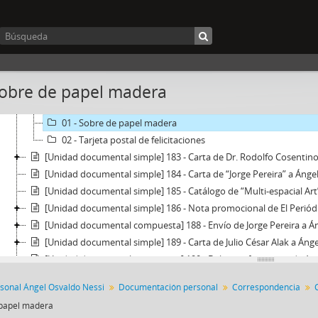
[Unidad documental simple] 176 - Carta de David Pascoe a Ángel
[Unidad documental simple] 177 - Carta de Movimiento Grupo Sí La Plata en 
[Unidad documental simple] 178 - Carta de Asociación Internacion
[Unidad documental compuesta] 178 - Carta de Lic. Magdalena de
[Unidad documental simple] 180 - Carta de Raúl Klayselburg a Án
Sobre de papel madera
[Unidad documental compuesta] 181 - Carta desde Presidencia de
[Unidad documental simple] 182 - Carta de Néstor Rodolfo Candi
01 - Sobre de papel madera
02 - Tarjeta postal de felicitaciones
[Unidad documental simple] 183 - Carta de Dr. Rodolfo Cosentino
[Unidad documental simple] 184 - Carta de “Jorge Pereira” a Ánge
[Unidad documental simple] 185 - Catálogo de “Multi-espacial Art
[Unidad documental simple] 186 - Nota promocional de El Periódi
[Unidad documental compuesta] 188 - Envío de Jorge Pereira a Á
[Unidad documental simple] 189 - Carta de Julio César Alak a Áng
[Unidad documental compuesta] 190 - Boletin informativo de Asoci
[Unidad documental simple] 191 - Sobre a Ángel Osvaldo Nessi
sonal Ángel Osvaldo Nessi
Documentación personal
Correspondencia
[Unidad documental simple] 192 - Sobre del Centro Cultural Ciud
 papel madera
[Unidad documental simple] 193 - Carta de autor desconocido a 