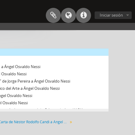
 Osvaldo Nessi
el Arte a Sr. Dr. del diario El Día de La Plata Don Raúl Klayselburg
Iniciar sesión
al de Críticos de Artes (AICA) a Ángel Osvaldo Nessi
l C. Puchulu a Ángel Osvaldo Nessi
gel Osvaldo Nessi
 la Nación a Ángel Osvaldo Nessi
 a Ángel Osvaldo Nessi
 a Ángel Osvaldo Nessi
l Osvaldo Nessi
” de Jorge Pereira a Ángel Osvaldo Nessi
co del Arte a Ángel Osvaldo Nessi
ngel Osvaldo Nessi
el Osvaldo Nessi
ación Internacional de Críticos de Arte (AICA) y sobre.
Carta de Néstor Rodolfo Candi a Ángel Osvaldo Nessi
ad de Buenos Aires a Ángel Osvaldo Nessi
Ángel Osvaldo Nessi