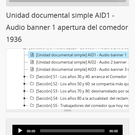
Unidad documental simple AID1 -
Audio banner 1 apertura del comedor
1936
[Subfondo] SF-2100-CU - Subfondo Comedor Universitario
[Colección] C-Muestra2026 - Colección Muestra Entre bandejas y banderas
[Unidad documental simple] AID1 - Audio banner 1 apertura del comedor 1936
[Unidad documental simple] AID2 - Audio 2 banner 1 el comedor en las décadas del 50 y 60
[Unidad documental simple] AID3 - Audio banner 3 cierre del comedor
[Sección] S1 - Los años 30 y 40: arranca el Comedor
[Sección] S2 - Los años 50 y 60: se compartía más que comida
[Sección] S3 - Los años 70 y 80: desmantelado por ser considerado un lugar peligroso
[Sección] S4 - Los años 80 a la actualidad: del reclamo a la conquista
[Sección] S5 - Trabajadores del comedor que hoy nos siguen faltando
Audio
00:00
00:00
Player