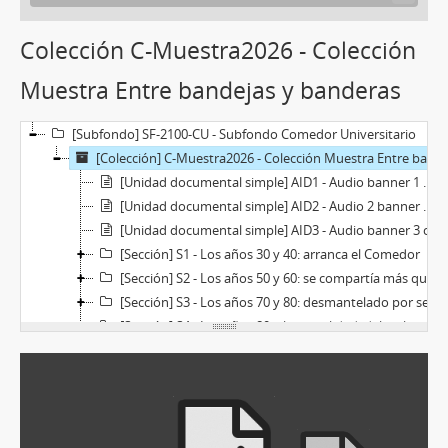
Colección C-Muestra2026 - Colección
Muestra Entre bandejas y banderas
[Subfondo] SF-2100-CU - Subfondo Comedor Universitario
[Colección] C-Muestra2026 - Colección Muestra Entre bandejas y banderas
[Unidad documental simple] AID1 - Audio banner 1 apertura del comedor 1936
[Unidad documental simple] AID2 - Audio 2 banner 1 el comedor en las décadas del 50 y 60
[Unidad documental simple] AID3 - Audio banner 3 cierre del comedor
[Sección] S1 - Los años 30 y 40: arranca el Comedor
[Sección] S2 - Los años 50 y 60: se compartía más que comida
[Sección] S3 - Los años 70 y 80: desmantelado por ser considerado un lugar peligroso
[Sección] S4 - Los años 80 a la actualidad: del reclamo a la conquista
[Sección] S5 - Trabajadores del comedor que hoy nos siguen faltando