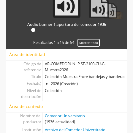
Audio banner 1 apertura del comedor 1936
Resultados 1 a 15 de 54
Mostrat todo
Área de identidad
Código de
AR-COMEDORUNLP SF-2100-CU-C-
referencia
Muestra2026
Título
Colección Muestra Entre bandejas y banderas
Fecha(s)
2026 (Creación)
Nivel de
Colección
descripción
Área de contexto
Nombre del
Comedor Universitario
productor
(1936-actualidad)
Institución
Archivo del Comedor Universitario