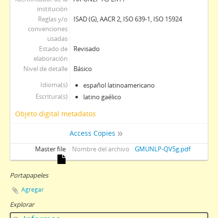
institución
Reglas y/o
ISAD (G), AACR 2, ISO 639-1, ISO 15924
convenciones
usadas
Estado de
Revisado
elaboración
Nivel de detalle
Básico
Idioma(s)
español latinoamericano
Escritura(s)
latino gaélico
Objeto digital metadatos
Access Copies
Master file
Nombre del archivo
GMUNLP-QV5g.pdf
Portapapeles
Agregar
Explorar