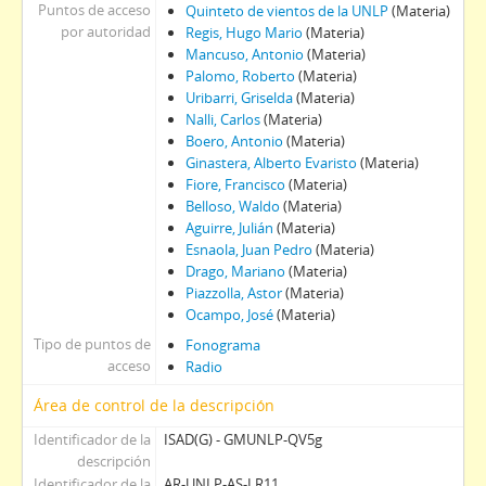
Puntos de acceso
Quinteto de vientos de la UNLP
(Materia)
por autoridad
Regis, Hugo Mario
(Materia)
Mancuso, Antonio
(Materia)
Palomo, Roberto
(Materia)
Uribarri, Griselda
(Materia)
Nalli, Carlos
(Materia)
Boero, Antonio
(Materia)
Ginastera, Alberto Evaristo
(Materia)
Fiore, Francisco
(Materia)
Belloso, Waldo
(Materia)
Aguirre, Julián
(Materia)
Esnaola, Juan Pedro
(Materia)
Drago, Mariano
(Materia)
Piazzolla, Astor
(Materia)
Ocampo, José
(Materia)
Tipo de puntos de
Fonograma
acceso
Radio
Área de control de la descripción
Identificador de la
ISAD(G) - GMUNLP-QV5g
descripción
Identificador de la
AR-UNLP-AS-LR11