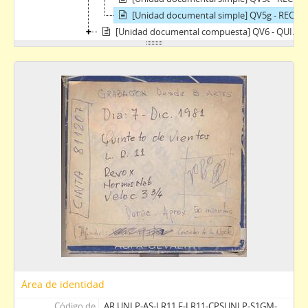
[Unidad documental simple] QV5g - RECITAL DEL QUINTETO DE VIENTOS DE RADIO UNIVERSIDAD de La Plata
[Unidad documental compuesta] QV6 - QUINTETO DE VIENTOS 19 abril/82 Salón Bellas Artes 2º parte
Área de identidad
Código de
AR UNLP-AS-LR11 F-LR11-CPSUNLP-S1GM-