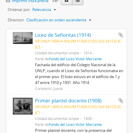
Imprimir vista previa
Ver :
Ordenar por:
Relevancia
Direction:
Clasificación en orden ascendente
Liceo de Señoritas (1914)
AR UNLP-1400-A-AHLVM F1400-S1EG-Ss5-Se1CD-JC-
JC2
Unidad documental simple
1914
Parte de
Fondo del Liceo Víctor Mercante
Fachada del edificio del Colegio Nacional de la
UNLP, cuando el Liceo de Señoritas funcionaba en
el primer piso. El liceo estuvo en el edificio de 1 y
47 entre 1910 y 1931. Año 1914.
Cortelezzi, Juana
Primer plantel docente (1908)
AR UNLP-1400-A-AHLVM F1400-S1EG-Ss5-Se1CD-JC-
JC1
Unidad documental simple
1908
Parte de
Fondo del Liceo Víctor Mercante
Primer plantel docente, con la presencia del