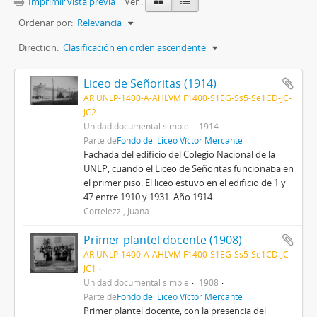
Imprimir vista previa
Ver :
Ordenar por:
Relevancia
Direction:
Clasificación en orden ascendente
Liceo de Señoritas (1914)
AR UNLP-1400-A-AHLVM F1400-S1EG-Ss5-Se1CD-JC-
JC2
Unidad documental simple
1914
Parte de
Fondo del Liceo Víctor Mercante
Fachada del edificio del Colegio Nacional de la
UNLP, cuando el Liceo de Señoritas funcionaba en
el primer piso. El liceo estuvo en el edificio de 1 y
47 entre 1910 y 1931. Año 1914.
Cortelezzi, Juana
Primer plantel docente (1908)
AR UNLP-1400-A-AHLVM F1400-S1EG-Ss5-Se1CD-JC-
JC1
Unidad documental simple
1908
Parte de
Fondo del Liceo Víctor Mercante
Primer plantel docente, con la presencia del