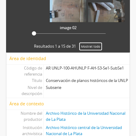
image 02
Resultados 1 a 15 de 31
Mostrat todo
Área de identidad
Código de
AR UNLP-100-AHUNLP F-AH-S3-Se1-SubSe1
referencia
Título
Conservación de planos históricos de la UNLP
Nivel de
Subserie
descripción
Área de contexto
Nombre del
Archivo Histórico de la Universidad Nacional
productor
de La Plata
Institución
Archivo Histórico central de la Universidad
archivística
Nacional de La Plata