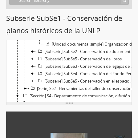
[Unidad documental simple] Organización del espacio de conservación de planos históricos
[Unidad documental simple] Organización del espacio de conservación de planos históricos
Subserie SubSe1 - Conservación de
[Unidad documental simple] Organización del espacio de conservación de planos históricos
planos históricos de la UNLP
[Unidad documental simple] Organización del espacio de conservación de planos históricos
[Unidad documental simple] Organización del espacio de conservación de planos históricos
[Unidad documental simple] Organización del espacio de conservación de planos históricos
[Subserie] SubSe2 - Conservación de documentos fotográficos en papel
[Subserie] SubSe5 - Conservación de libros
[Subserie] SubSe3 - Conservación de legajos de víctimas del terrorismo de Estado en la UNLP
[Subserie] SubSe4 - Conservación del Fondo Personal José María Rey
[Subserie] SubSe5 - Conservación en el espacio de reserva del Archivo de la Facultad de Ciencias Jurídicas
[Serie] Se2 - Herramientas del taller de conservación del AH
[Sección] S4 - Departamento de comunicación, difusión e investigación
[Sección] S5 - Departamento de capacitación y servicio