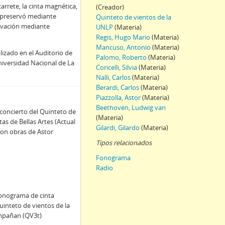
arrete, la cinta magnética,
(Creador)
e preservó mediante
Quinteto de vientos de la
ervación mediante
UNLP
(Materia)
Regis, Hugo Mario
(Materia)
Mancuso, Antonio
(Materia)
lizado en el Auditorio de
Palomo, Roberto
(Materia)
Universidad Nacional de La
Coricelli, Silvia
(Materia)
Nalli, Carlos
(Materia)
Berardi, Carlos
(Materia)
Piazzolla, Astor
(Materia)
Beethoven, Ludwig van
 concierto del Quinteto de
(Materia)
tas de Bellas Artes (Actual
Gilardi, Gilardo
(Materia)
aron obras de Astor
Tipos relacionados
Fonograma
Radio
fonograma de cinta
Quinteto de vientos de la
ompañan (QV3t)