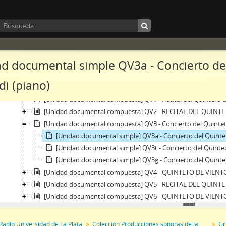
[Colección] C-RM - Radio Moscú
[Colección] RDLR - Revista de la Radio
[Fondo] F- NB - Fondo Nelly Buscaglia
[Colección] CPSUNLP - Colección Producciones sonoras de la Universidad
[Sección] S1GM - Grupos musicales
d documental simple QV3a - Concierto del
[Colección] CU - Coro Universitario
[Colección] OCU - Orquesta de cámara
di (piano)
[Colección] QV - Quinteto de viento de la UNLP
[Unidad documental compuesta] QV1 - Recital del Quintero d
[Unidad documental compuesta] QV2 - RECITAL DEL QUINT
[Unidad documental compuesta] QV3 - Concierto del Quinteto
[Unidad documental simple] QV3a - Concierto del Quintet
[Unidad documental simple] QV3t - Concierto del Quintet
[Unidad documental simple] QV3g - Concierto del Quintet
[Unidad documental compuesta] QV4 - QUINTETO DE VIENT
[Unidad documental compuesta] QV5 - RECITAL DEL QUINTE
[Unidad documental compuesta] QV6 - QUINTETO DE VIENTOS 1
Radio Universidad de La Plata
Colección Producciones sonoras de la Universidad Nacional de La Plata
Gr