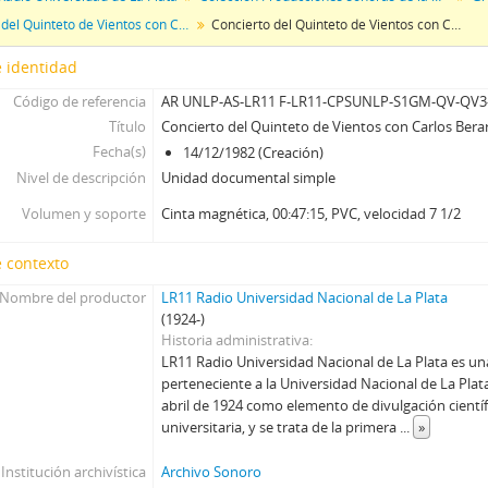
Concierto del Quinteto de Vientos con Carlos Berardi (piano)
Concierto del Quinteto de Vientos con Carlos Berardi (piano)
 identidad
Código de referencia
AR UNLP-AS-LR11 F-LR11-CPSUNLP-S1GM-QV-QV3
Título
Concierto del Quinteto de Vientos con Carlos Berar
Fecha(s)
14/12/1982 (Creación)
Nivel de descripción
Unidad documental simple
Volumen y soporte
Cinta magnética, 00:47:15, PVC, velocidad 7 1/2
 contexto
Nombre del productor
LR11 Radio Universidad Nacional de La Plata
(1924-)
Historia administrativa
LR11 Radio Universidad Nacional de La Plata es un
perteneciente a la Universidad Nacional de La Plat
abril de 1924 como elemento de divulgación científ
universitaria, y se trata de la primera
...
»
Institución archivística
Archivo Sonoro