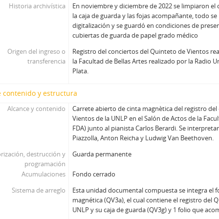
Historia archivística
En noviembre y diciembre de 2022 se limpiaron el c
la caja de guarda y las fojas acompañante, todo s
digitalización y se guardó en condiciones de pres
cubiertas de guarda de papel grado médico
Origen del ingreso o
Registro del conciertos del Quinteto de Vientos rea
transferencia
la Facultad de Bellas Artes realizado por la Radio 
Plata.
 contenido y estructura
Alcance y contenido
Carrete abierto de cinta magnètica del registro del
Vientos de la UNLP en el Salón de Actos de la Facul
FDA) junto al pianista Carlos Berardi. Se interpret
Piazzolla, Anton Reicha y Ludwig Van Beethoven.
rización, destrucción y
Guarda permanente
programación
Acumulaciones
Fondo cerrado
Sistema de arreglo
Esta unidad documental compuesta se integra el 
magnética (QV3a), el cual contiene el registro del 
UNLP y su caja de guarda (QV3g) y 1 folio que ac