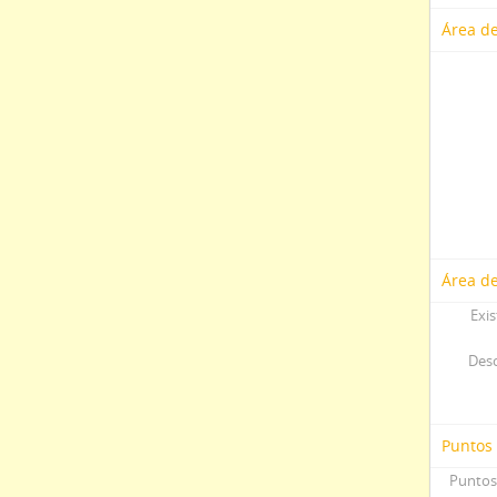
Área de
Área de
Exis
Desc
Puntos
Puntos