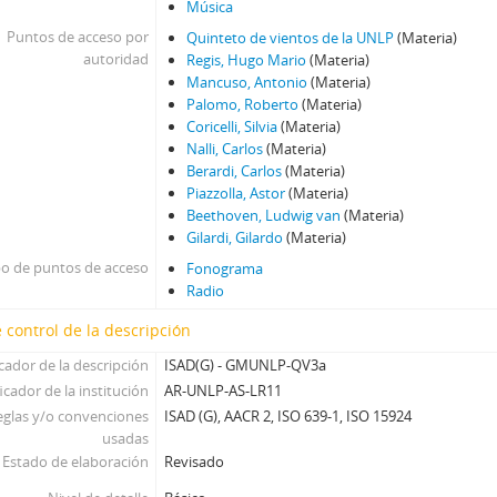
Música
Puntos de acceso por
Quinteto de vientos de la UNLP
(Materia)
autoridad
Regis, Hugo Mario
(Materia)
Mancuso, Antonio
(Materia)
Palomo, Roberto
(Materia)
Coricelli, Silvia
(Materia)
Nalli, Carlos
(Materia)
Berardi, Carlos
(Materia)
Piazzolla, Astor
(Materia)
Beethoven, Ludwig van
(Materia)
Gilardi, Gilardo
(Materia)
po de puntos de acceso
Fonograma
Radio
 control de la descripción
icador de la descripción
ISAD(G) - GMUNLP-QV3a
icador de la institución
AR-UNLP-AS-LR11
eglas y/o convenciones
ISAD (G), AACR 2, ISO 639-1, ISO 15924
usadas
Estado de elaboración
Revisado