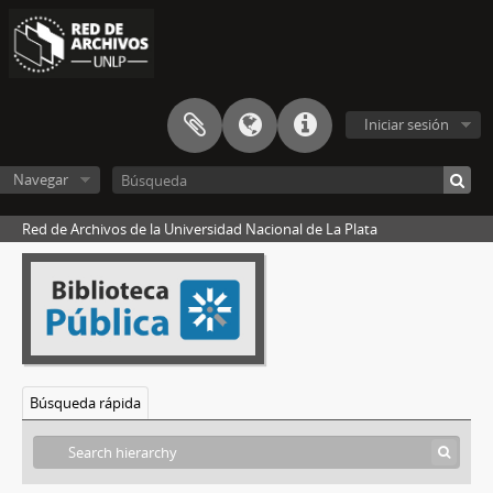
136020 - Carta de José Figueroa Alcorta en respuesta a carta de Almafuerte del 22 de julio de 1908
135948 - Correspondencia del presidente José Figueroa Alcorta consistente en una tarjeta atendiendo recomendación
131679 - Carta de Francisco Cruz contándole a Almafuerte de su enfermedad y noticias varias
131680 - Carta de Francisco Cruz a Almafuerte comentándole acerca de una nota publicada en diario <i>La Nación</i> sobre su persona
131591 - Carta de Francisco Cruz mencionándole a Almafuerte los retratos no realizados y acompañando el envío de un traje como regalo o como pago por ellos
Iniciar sesión
131588 - Carta de Francisco Cruz en la que enaltece la versión de Almafuerte sobre el poeta italiano Giosuè Carducci y su obra en comparación con la de Miguel de Unamuno publicada por <i>La Nación</i>
131340 - Carta de Francisco Cruz solicitándole a Almafuerte el envío de unos retratos que debía pintar
Navegar
131336 - Carta de Francisco Cruz a Almafuerte informándole sobre un asunto legal del Dr. Lecourt
131199 - Carta de Joaquín Castellanos que acompañaría un nombramiento en un cargo para Almafuerte
Red de Archivos de la Universidad Nacional de La Plata
131193 - Carta de Joaquín Castellanos solicitando a Almafuerte participación en un acto por los obreros de La Plata
131195 - Carta de Joaquín Castellanos a Almafuerte solicitando disculpas y elogiando sus composiciones
131194 - Carta de Joaquín Castellanos a Almafuerte comunicándole el estado anímico de su hijo
131037 - Carta de Joaquín Castellanos a Almafuerte felicitándolo por el discurso pronunciado en honor del Dr. Alem
131035 - Telegrama de Joaquín Castellanos solicitándole a Almafuerte alguna de sus producciones para una publicación
131034 - Telegrama de Joaquín Castellanos comunicándole a Almafuerte una posibilidad laboral en Chacabuco
Búsqueda rápida
130649 - Carta de Francisco Barroetaveña a Almafuerte sobre el discurso pronunciado en el funeral de Campos y sobre su estado de ánimo
130648 - Carta de Francisco Barroetaveña a Almafuerte sobre el caso de un amigo que padece epilepsia
130645 - Carta de Francisco Barroetaveña a Almafuerte reiterando la solicitud de que pronuncie un discurso en el festival de la Liga Nacional de Educación, adjuntando además unos artículos sobre dicho festival
130644 - Carta de Francisco Barroetaveña a Almafuerte con felicitaciones por la oración a Miss Cavell y con un pedido de participación para un acto de la Liga de la Educación