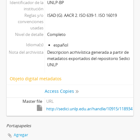
Identificador de la
UNLP-BP
institución
Reglas y/o
ISAD (G). AACR 2. ISO 639-1. ISO 16019
convenciones
usadas
Nivel de detalle
Completo
Idioma(s)
español
Nota del archivista
Descripcion acrhivística generada a partir de
metadatos exportados del repositorio Sedici
UNLP
Objeto digital metadatos
Access Copies
Master file
URL
http://sedici.unlp.edu.ar/handle/10915/118934
Portapapeles
Agregar