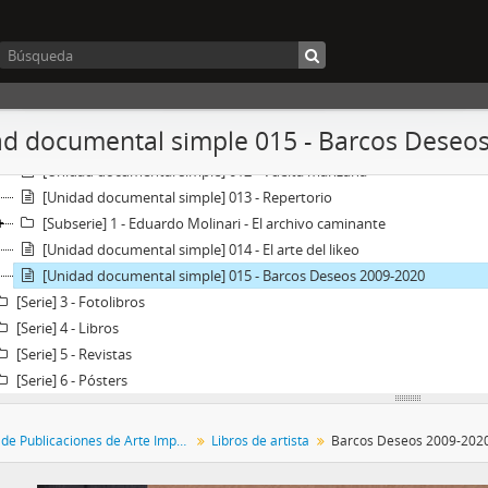
[Unidad documental simple] 006 - Howhy
[Unidad documental simple] 007 - Jardim do seu neca
[Unidad documental simple] 008 - Queloide, Poemas cicatricais
[Unidad documental simple] 009 - Niebla, Poemas sedimentais
[Unidad documental simple] 010 - Arimin
d documental simple 015 - Barcos Deseo
[Unidad documental simple] 011 - Todo recuerdo es presente
[Unidad documental simple] 012 - Vuelta manzana
[Unidad documental simple] 013 - Repertorio
[Subserie] 1 - Eduardo Molinari - El archivo caminante
[Unidad documental simple] 014 - El arte del likeo
[Unidad documental simple] 015 - Barcos Deseos 2009-2020
[Serie] 3 - Fotolibros
[Serie] 4 - Libros
[Serie] 5 - Revistas
[Serie] 6 - Pósters
Colección de Publicaciones de Arte Impreso
Libros de artista
Barcos Deseos 2009-202