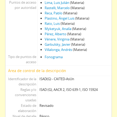
Puntos de acceso
Lima, Luis Julián
(Materia)
por autoridad
Rastelli, Marcelo
(Materia)
Reca, Pablo
(Materia)
Plastino, Ángel Luis
(Materia)
Rato, Luis
(Materia)
Myketyuk, Analía
(Materia)
Pérez, Alberto
(Materia)
Vénere, Viriginia
(Materia)
Garbulsky, Javier
(Materia)
Villalonga, Andrés
(Materia)
Tipo de puntos de
Fonograma
acceso
Área de control de la descripción
Identificador de la
ISAD(G) - CAITED-AsUn
descripción
Reglas y/o
ISAD (G), AACR 2, ISO 639-1, ISO 15924
convenciones
usadas
Estado de
Revisado
elaboración
Nivel de detalle
Básico