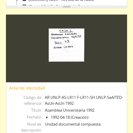
[Fondo] F- NB - Fondo Nelly Buscaglia
[Colección] CPSUNLP - Colección Producciones sonoras de la Universidad Nacional de La Plata
Área de identidad
Código de
AR UNLP-AS-LR11 F-LR11-SH UNLP-SeAITED-
referencia
AsUn-AsUn 1992
Título
Asamblea Universitaria 1992
Fecha(s)
1992-04-18 (Creación)
Nivel de
Unidad documental compuesta
descripción