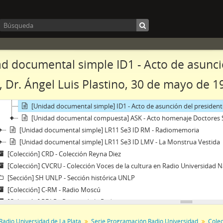
Fondo] F-LR11 - Fondo de Radio Universidad de La Plata
[Sección] S2 - Entrevistas
S3 - Serie Programación Radio Universidad
d documental simple ID1 - Acto de asunció
[Colección] CMTYN - Colección Mañana, tarde y noche
 Dr. Ángel Luis Plastino, 30 de mayo de 1
[Colección] CASB - Colección Amar sin Barreras
[Colección] CPE - Colección Programas Especiales
[Unidad documental simple] ID1 - Acto de asunción del presidente e
[Unidad documental compuesta] ASK - Acto homenaje Doctores S
[Unidad documental simple] LR11 Se3 ID RM - Radiomemoria
[Unidad documental simple] LR11 Se3 ID LMV - La Monstrua Vestida
[Colección] CRD - Colección Reyna Diez
[Colección] CVCRU - Colección Voces de la cultura en Radio Universidad N
[Sección] SH UNLP - Sección histórica UNLP
[Colección] C-RM - Radio Moscú
[Colección] RDLR - Revista de la Radio
[Fondo] F- NB - Fondo Nelly Buscaglia
Radio Universidad de La Plata
Serie Programación Radio Universidad
Cole