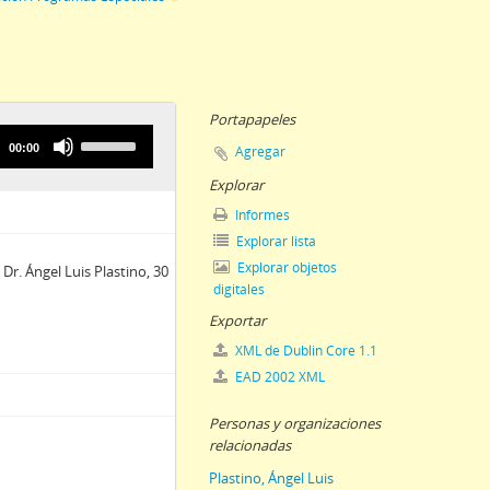
 Nacional de La Plata
Portapapeles
Use
00:00
Agregar
Up/Down
Arrow
Explorar
keys
Informes
to
Explorar lista
increase
or
Explorar objetos
Dr. Ángel Luis Plastino, 30
decrease
digitales
volume.
Exportar
XML de Dublin Core 1.1
EAD 2002 XML
Personas y organizaciones
relacionadas
Plastino, Ángel Luis