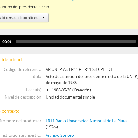
[Colección] CPSUNLP - Colección Producciones sonoras de la Universidad
Acto de asunción del presidente electo de la UNLP, Dr. Ángel Luis Plastino, 30 de mayo de 1986
s idiomas disponibles
Audio
00:00
Player
 identidad
Código de referencia
AR UNLP-AS-LR11 F-LR11-S3-CPE-ID1
Título
Acto de asunción del presidente electo de la UNLP, 
de mayo de 1986
Fecha(s)
1986-05-30 (Creación)
Nivel de descripción
Unidad documental simple
 contexto
Nombre del productor
LR11 Radio Universidad Nacional de La Plata
(1924-)
Institución archivística
Archivo Sonoro