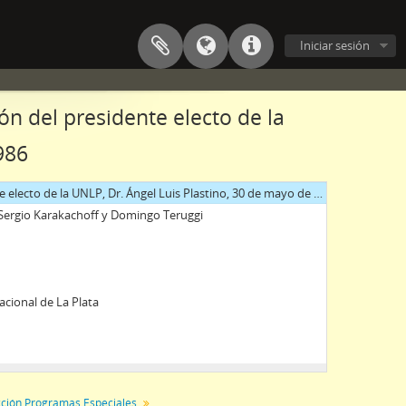
Iniciar sesión
n del presidente electo de la
986
lecto de la UNLP, Dr. Ángel Luis Plastino, 30 de mayo de 1986
ergio Karakachoff y Domingo Teruggi
acional de La Plata
cción Programas Especiales