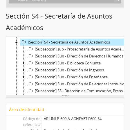
Sección S4 - Secretaría de Asuntos
[Fondo] F600 - Fondo de la Facultad de Ciencias Veterinarias
[Sección] S1 - Consejo Directivo
Académicos
[Sección] S2 - Decanato
[Sección] S3 - Vicedecanato
[Sección] S4 - Secretaría de Asuntos Académicos
[Subsección] sub - Prosecretaría de Asuntos Académicos
[Subsección] Sub - Dirección de Derechos Humanos
[Subsección] Sub - Biblioteca Conjunta
[Subsección] Sub - Dirección de Ingresos
[Subsección] Sub - Dirección de Enseñanza
[Subsección] Sub - Dirección de Relaciones Institucionales
[Subsección] SS - Dirección de Comunicación, Prensa y Medios Audiovisuales
[Subsección] SS - Dirección de Gestión en Seguridad e Higiene
[Subsección] SS - Dirección de Tecnología Educativa
Área de identidad
[Subsección] SS - Secretaría de los Departamentos
Código de
[Sección] SS - Departamentos Académicos
AR UNLP-600-A-AGHFVET F600-S4
referencia
[Sección] S5 - Secretaría de Asuntos Estudiantiles