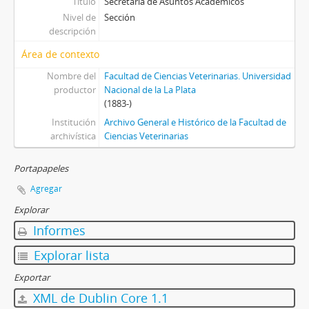
Título
Secretaría de Asuntos Académicos
[Sección] S6 - Secretaría de Ciencia y Técnica
Nivel de
Sección
[Sección] S7 - Secretaría de Posgrado y Educación Continúa
descripción
[Sección] S8 - Secretaría de Extensión (Veterinarias)
Área de contexto
[Sección] S8 - Secretaría de Asuntos Nodocentes
[Sección] S9 - Secretaría Administrativa
Nombre del
Facultad de Ciencias Veterinarias. Universidad
[Sección] S10 - Departamentos
productor
Nacional de la La Plata
(1883-)
Institución
Archivo General e Histórico de la Facultad de
archivística
Ciencias Veterinarias
Portapapeles
Agregar
Explorar
Informes
Explorar lista
Exportar
XML de Dublin Core 1.1