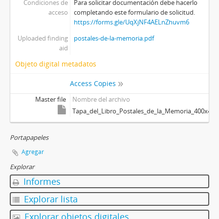
Condiciones de
Para solicitar documentación debe hacerlo
acceso
completando este formulario de solicitud.
https://forms.gle/UqXjNF4AELnZhuvm6
Uploaded finding
postales-de-la-memoria.pdf
aid
Objeto digital metadatos
Access Copies
Master file
Nombre del archivo
Tapa_del_Libro_Postales_de_la_Memoria_400x400.
Portapapeles
Agregar
Explorar
Informes
Explorar lista
Explorar objetos digitales