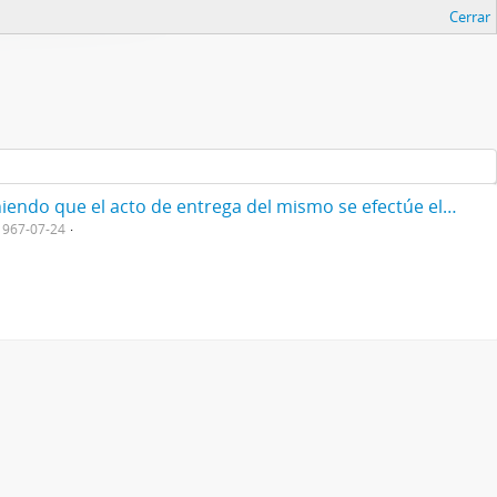
Cerrar
Resol/ acordando el título de "Doctor Honoris Causa" al Dr. Albert Sabin, y disponiendo que el acto de entrega del mismo se efectúe el día 28 del actual, en esta Presidencia 1967
1967-07-24