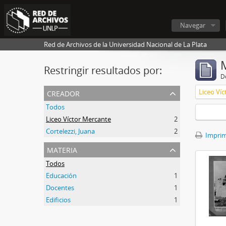
Navegar
Red de Archivos de la Universidad Nacional de La Plata
Restringir resultados por:
De
creador
Liceo Ví
Todos
Liceo Víctor Mercante
2
Cortelezzi, Juana
2
Imprimi
materia
Todos
Educación
1
Docentes
1
Edificios
1