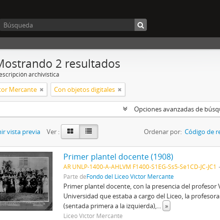
Mostrando 2 resultados
scripción archivística
ctor Mercante
Con objetos digitales
Opciones avanzadas de bús
r vista previa
Ver :
Ordenar por:
Código de r
Primer plantel docente (1908)
AR UNLP-1400-A-AHLVM F1400-S1EG-Ss5-Se1CD-JC-JC1
Parte de
Fondo del Liceo Víctor Mercante
Primer plantel docente, con la presencia del profesor 
Universidad que estaba a cargo del Liceo, la profesora 
(sentada primera a la izquierda),
...
»
Liceo Víctor Mercante