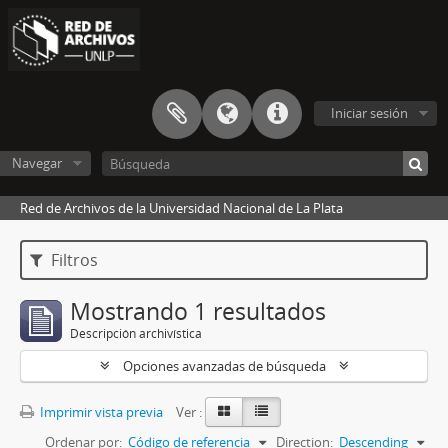
Iniciar sesión
Navegar
Red de Archivos de la Universidad Nacional de La Plata
Filtros
Mostrando 1 resultados
Descripción archivística
Opciones avanzadas de búsqueda
Imprimir vista previa
Ver :
Ordenar por:
Código de referencia
Direction:
Descending