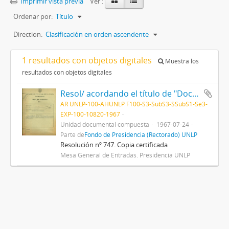
Imprimir vista previa
Ver :
Ordenar por:
Título
Direction:
Clasificación en orden ascendente
1 resultados con objetos digitales
Muestra los
resultados con objetos digitales
Resol/ acordando el título de "Doctor Honoris Causa" al Dr. Albert Sabin, y disponiendo que el acto de entrega del mismo se efectúe el día 28 del actual, en esta Presidencia 1967
AR UNLP-100-AHUNLP F100-S3-SubS3-SSubS1-Se3-
EXP-100-10820-1967
Unidad documental compuesta
1967-07-24
Parte de
Fondo de Presidencia (Rectorado) UNLP
Resolución nº 747. Copia certificada
Mesa General de Entradas. Presidencia UNLP