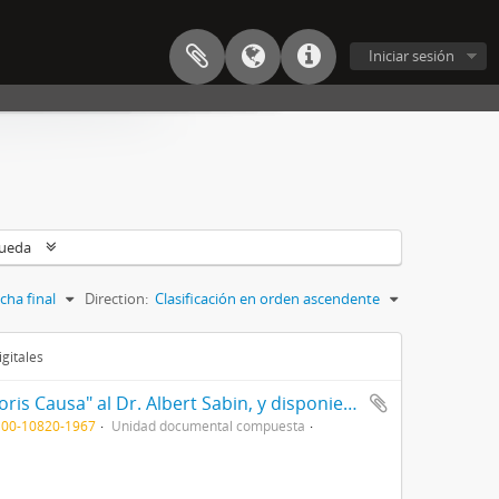
Iniciar sesión
queda
cha final
Direction:
Clasificación en orden ascendente
gitales
Resol/ acordando el título de "Doctor Honoris Causa" al Dr. Albert Sabin, y disponiendo que el acto de entrega del mismo se efectúe el día 28 del actual, en esta Presidencia 1967
100-10820-1967
Unidad documental compuesta