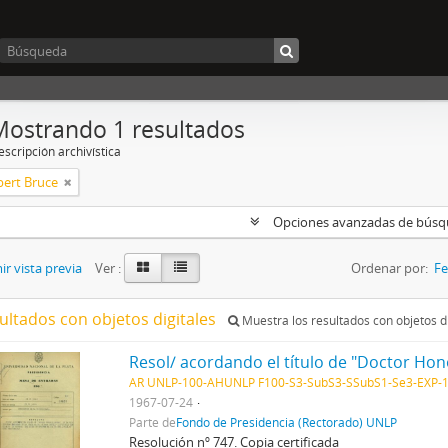
Mostrando 1 resultados
scripción archivística
bert Bruce
Opciones avanzadas de bús
r vista previa
Ver :
Ordenar por:
Fe
ultados con objetos digitales
Muestra los resultados con objetos di
AR UNLP-100-AHUNLP F100-S3-SubS3-SSubS1-Se3-EXP-
1967-07-24
Parte de
Fondo de Presidencia (Rectorado) UNLP
Resolución nº 747. Copia certificada