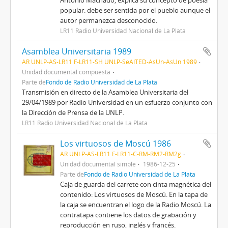
Antonio Machado, explica su concepto de poesía
popular: debe ser sentida por el pueblo aunque el
autor permanezca desconocido.
LR11 Radio Universidad Nacional de La Plata
Asamblea Universitaria 1989
AR UNLP-AS-LR11 F-LR11-SH UNLP-SeAITED-AsUn-AsUn 1989
Unidad documental compuesta
Parte de
Fondo de Radio Universidad de La Plata
Transmisión en directo de la Asamblea Universitaria del
29/04/1989 por Radio Universidad en un esfuerzo conjunto con
la Dirección de Prensa de la UNLP.
LR11 Radio Universidad Nacional de La Plata
Los virtuosos de Moscú 1986
AR UNLP-AS-LR11 F-LR11-C-RM-RM2-RM2g
Unidad documental simple
1986-12-25
Parte de
Fondo de Radio Universidad de La Plata
Caja de guarda del carrete con cinta magnética del
contenido: Los virtuosos de Moscú. En la tapa de
la caja se encuentran el logo de la Radio Moscú. La
contratapa contiene los datos de grabación y
reproducción en ruso, inglés y francés.