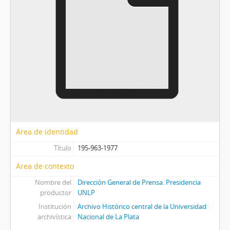
image 26
image 27
image 28
image 29
[Subserie] Sse6 - Elecciones presidente José Peco
[Subserie] Sse7 - Inauguracion de la Facultad de Odontología
[Unidad documental compuesta] Sse8 - Votación en la que gana Plastino 1986
[Subserie] Sse9 - Asume la intervencion de la unlp el dr Arrighi 1974
Sse10 - Sica
[Serie] Se2 - Diapositivas
[Serie] Se3 - Fotografías carnet
Área de identidad
[SubSubSección] SSub4 - Dirección de Títulos y Certificaciones
Título
195-963-1977
[Subsección] Secretaría de Derechos Humanos y Políticas de Igualdad
Área de contexto
[Subsección] Ss4 - Asuntos Jurídicos y Legales
[Subsección] Ss3 - Administración y Finanzas
Nombre del
Dirección General de Prensa. Presidencia
productor
[Sección] S4 - Unidad de Auditoria Interna
UNLP
[Sección] S6 - Vicepresidencia Académica
Institución
Archivo Histórico central de la Universidad
archivística
Nacional de La Plata
[Sección] S7 - Vicepresidencia Institucional
[Sección] S8 - Consejo Social