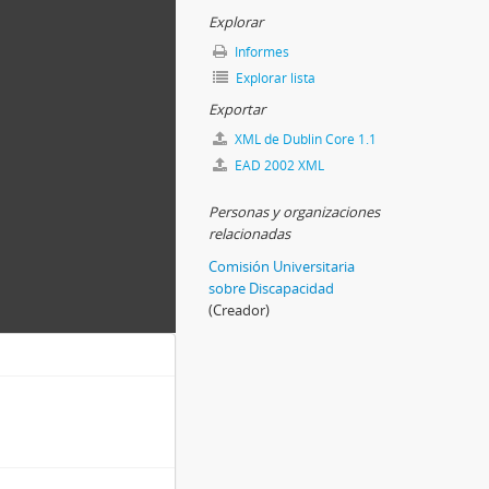
Explorar
Informes
Explorar lista
Exportar
XML de Dublin Core 1.1
EAD 2002 XML
Personas y organizaciones
relacionadas
Comisión Universitaria
sobre Discapacidad
(Creador)