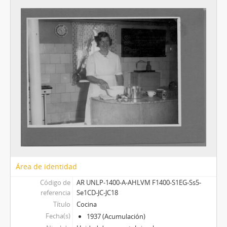
[Unidad documental simple] jc28 - Biología
[Unidad documental simple] JC29 - Curso de cocina (1938)
[Unidad documental simple] JC30 - Curso de alemán (1935)
[Unidad documental simple] JC31 - Donación obras de arte (1936)
[Unidad documental simple] JC32 - Prensa (1937)
[Unidad documental simple] JC33 - Listado docente
[Unidad documental simple] JC34 - Canción Liceo
[Unidad documental simple] JC35 - Normativa 1907-1937
[Unidad documental compuesta] FC - Feminismos contemporáneos- LVM
[Colección] C-AO - Archivo oral
[Colección] RB - Colección Renée Bracco (1921-1923)
[Sección] S2SADM - Secretaría Administrativa
[Sección] S3DD - Departamentos docentes
Área de identidad
Código de
AR UNLP-1400-A-AHLVM F1400-S1EG-Ss5-
referencia
Se1CD-JC-JC18
Título
Cocina
Fecha(s)
1937 (Acumulación)