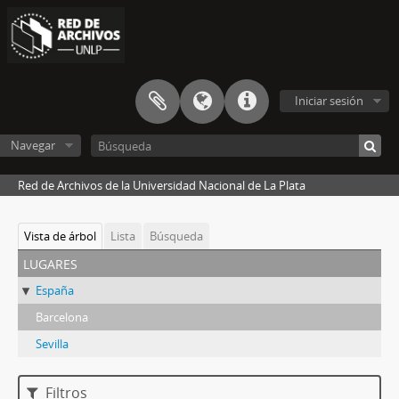
Iniciar sesión
Navegar
Red de Archivos de la Universidad Nacional de La Plata
Vista de árbol
Lista
Búsqueda
lugares
España
Barcelona
Sevilla
Filtros