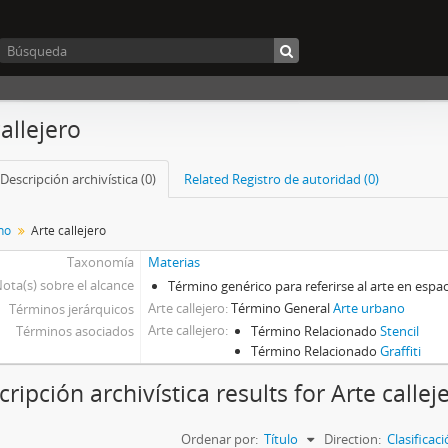
allejero
Descripción archivística (0)
Related Registro de autoridad (0)
no
Arte callejero
Taxonomía
Materias
ota(s) sobre el alcance
Término genérico para referirse al arte en espa
Arte callejero
Término General
Arte urbano
Términos jerárquicos
Arte callejero
Términos asociados
Término Relacionado
Stencil
Término Relacionado
Graffiti
ripción archivística results for Arte callej
Ordenar por:
Título
Direction:
Clasifica