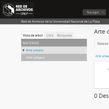
Navegar
Red de Archivos de la Universidad Nacional de La Plata
Arte c
Vista de árbol
Lista
Búsqueda
materias
Related 
Arte urbano
Arte urba
Arte callejero
N
0 Desc