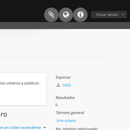
Iniciar sesión
Exportar
cios urbanos y públicos.
SKOS
Resultados
0
ero
Término general
Arte urbano
ción en orden ascendente
No. término relacionado