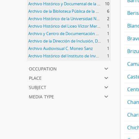
Barr
Archivo Histórico y Documental de la Facultad de Arquitectura y Urbanismo
10
Archivo de la Biblioteca Pública de la Universidad Nacional de La Plata
6
Beris
Archivo Histórico de la Universidad Nacional de La Plata
2
Blanc
Archivo Histórico del Liceo Víctor Mercante "Prof. Zulma Totis"
1
Archivo y Centro de Documentación del Instituto de Investigación Historia y Teoría y Praxis de la Arquitectura y la Ciudad
1
Brav
Archivo de la Dirección de Inclusión, Discapacidad y Accesibilidad
1
Archivo Audiovisual C. Moneo Sanz
1
Briz
Archivo Histórico del Instituto de Investigaciones en Humanidades y Ciencias Sociales
1
1
Cama
occupation
place
Caste
subject
Cent
media type
Chan
Charr
Chich