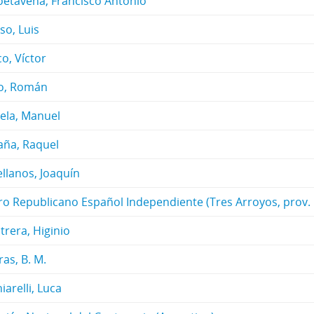
oetaveña, Francisco Antonio
so, Luis
o, Víctor
o, Román
uela, Manuel
ña, Raquel
llanos, Joaquín
ro Republicano Español Independiente (Tres Arroyos, prov. B
trera, Higinio
as, B. M.
iarelli, Luca