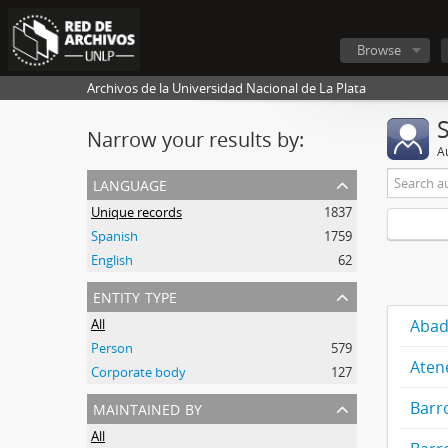
Browse
Archivos de la Universidad Nacional de La Plata
Narrow your results by:
A
language
Unique records
1837
Spanish
1759
English
62
entity type
All
Abad
Person
579
Aten
Corporate body
127
maintained by
Barr
All