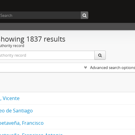
Showing 1837 results
uthority record
Advanced search option
, Vicente
eo de Santiago
oetaveña, Francisco