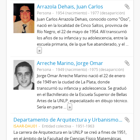
Arrazola Dehais, Juan Carlos
Persona
1954 (nacimiento) - 1977 (desaparición)
Juan Carlos Arrazola Dehais, conocido como “Oso”,
nació en la localidad de Cinco Saltos, provincia de
Río Negro, el 22 de mayo de 1954. Allí transcurrió
los años de su infancia y su adolescencia, entre la
escuela primaria, de la que fue abanderado, y el
...
»
Arreche Marino, Jorge Omar
Persona
1949 (nacimiento) -1975 (desaparición)
Jorge Omar Arreche Marino nació el 22 de enero
de 1949 en la ciudad de La Plata, donde
transcurrió su infancia y adolescencia. Se graduó
en el Bachillerato de la Escuela Superior de Bellas
Artes de la UNLP, especializado en dibujo técnico.
Sería en parte
...
»
Departamento de Arquitectura y Urbanismo. Facultad de Ciencias Fisicomatemáticas. Universidad Nacional de La Plata (1951-1963)
ISAAR-DAU01
Entidad colectiva
1951-1963
La carrera de Arquitectura en la UNLP se creó a fines de 1951,
en el ámbito de la Facultad de Ciencias Físico Matemáticas,