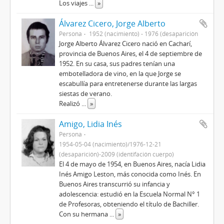
Los viajes
...
»
Álvarez Cicero, Jorge Alberto
Persona
1952 (nacimiento) - 1976 (desaparición
Jorge Alberto Álvarez Cicero nació en Cacharí,
provincia de Buenos Aires, el 4 de septiembre de
1952. En su casa, sus padres tenían una
embotelladora de vino, en la que Jorge se
escabullía para entretenerse durante las largas
siestas de verano.
Realizó
...
»
Amigo, Lidia Inés
Persona
1954-05-04 (nacimiento)/1976-12-21
(desaparición)-2009 (identifación cuerpo)
El 4 de mayo de 1954, en Buenos Aires, nacía Lidia
Inés Amigo Leston, más conocida como Inés. En
Buenos Aires transcurrió su infancia y
adolescencia: estudió en la Escuela Normal N° 1
de Profesoras, obteniendo el título de Bachiller.
Con su hermana
...
»