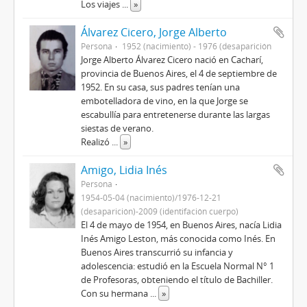
Los viajes
...
»
Álvarez Cicero, Jorge Alberto
Persona
1952 (nacimiento) - 1976 (desaparición
Jorge Alberto Álvarez Cicero nació en Cacharí,
provincia de Buenos Aires, el 4 de septiembre de
1952. En su casa, sus padres tenían una
embotelladora de vino, en la que Jorge se
escabullía para entretenerse durante las largas
siestas de verano.
Realizó
...
»
Amigo, Lidia Inés
Persona
1954-05-04 (nacimiento)/1976-12-21
(desaparición)-2009 (identifación cuerpo)
El 4 de mayo de 1954, en Buenos Aires, nacía Lidia
Inés Amigo Leston, más conocida como Inés. En
Buenos Aires transcurrió su infancia y
adolescencia: estudió en la Escuela Normal N° 1
de Profesoras, obteniendo el título de Bachiller.
Con su hermana
...
»