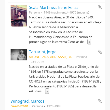
Scala Martínez, Irene Felisa
Persona
1949 (nacimiento)-1976 (muerte)
Nació en Buenos Aires, el 31 de julio de 1949.
Terminò sus estudios secundarios en en el Colegio
Nuestra señora de la Misericordia.
Se inscribiò en 1967 en la Facultad de
Humanidades y Ciencias de la Educación en
primer lugar en la carrerra Ciencias de
...
»
Tartarini, Jorge
AR-UNLP-2400-AHD-ISAAR-JT02
Persona
1954-2019
Nacido en la ciudad de La Plata el 26 de junio de
1954, en 1978 se gradúa como arquitecto por la
Universidad Nacional de La Plata. Fue becario del
CONICET en las categorías Iniciación (1981-1983) y
Perfeccionamiento (1983-1985) para desarrollar
estudios
...
»
Winograd, Marcos
ISAAR-MW01
Persona
1928-1983