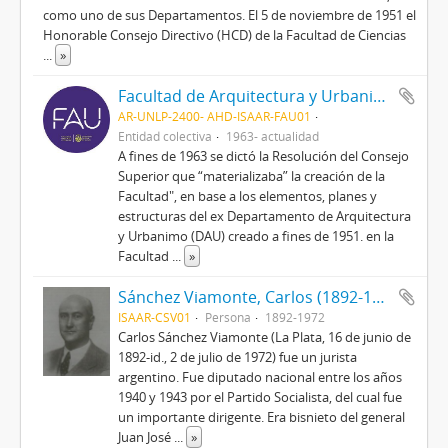
como uno de sus Departamentos. El 5 de noviembre de 1951 el
Honorable Consejo Directivo (HCD) de la Facultad de Ciencias
...
»
Facultad de Arquitectura y Urbanismo. Universidad Nacional de La Plata (1963-actualidad)
AR-UNLP-2400- AHD-ISAAR-FAU01
Entidad colectiva
1963- actualidad
A fines de 1963 se dictó la Resolución del Consejo
Superior que “materializaba” la creación de la
Facultad", en base a los elementos, planes y
estructuras del ex Departamento de Arquitectura
y Urbanimo (DAU) creado a fines de 1951. en la
Facultad
...
»
Sánchez Viamonte, Carlos (1892-1972)
ISAAR-CSV01
Persona
1892-1972
Carlos Sánchez Viamonte (La Plata, 16 de junio de
1892-id., 2 de julio de 1972) fue un jurista
argentino. Fue diputado nacional entre los años
1940 y 1943 por el Partido Socialista, del cual fue
un importante dirigente. Era bisnieto del general
Juan José
...
»