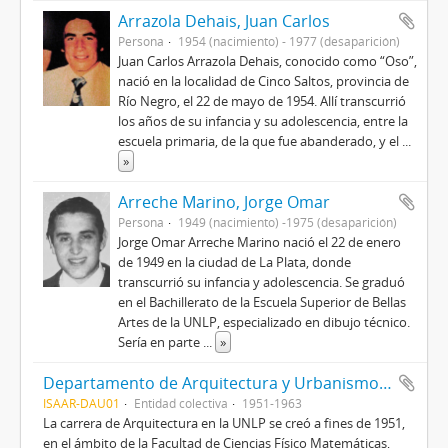
Arrazola Dehais, Juan Carlos
Persona
1954 (nacimiento) - 1977 (desaparición)
Juan Carlos Arrazola Dehais, conocido como “Oso”,
nació en la localidad de Cinco Saltos, provincia de
Río Negro, el 22 de mayo de 1954. Allí transcurrió
los años de su infancia y su adolescencia, entre la
escuela primaria, de la que fue abanderado, y el
...
»
Arreche Marino, Jorge Omar
Persona
1949 (nacimiento) -1975 (desaparición)
Jorge Omar Arreche Marino nació el 22 de enero
de 1949 en la ciudad de La Plata, donde
transcurrió su infancia y adolescencia. Se graduó
en el Bachillerato de la Escuela Superior de Bellas
Artes de la UNLP, especializado en dibujo técnico.
Sería en parte
...
»
Departamento de Arquitectura y Urbanismo. Facultad de Ciencias Fisicomatemáticas. Universidad Nacional de La Plata (1951-1963)
ISAAR-DAU01
Entidad colectiva
1951-1963
La carrera de Arquitectura en la UNLP se creó a fines de 1951,
en el ámbito de la Facultad de Ciencias Físico Matemáticas,