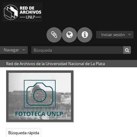
[Serie] Monumento a Joaquín V. González
[Serie] Mesa del Litio
[Serie] Convenio Ministerio de Seguridad de la Provincia de Bs. As. - UNLP
[Serie] Banco Rojo en el Museo de La Plata
[Serie] Reunión de la Comisión de Ciencia, Técnica y Arte del CIN
Iniciar sesión
[Serie] Visita del Presidente de la UNLP a la Facultad Ciencias Jurídicas y Sociales
[Serie] Visita del Presidente de la UNLP a la Facultad de Arquitectura y Urbanismo
Navegar
[Serie] CEQUINOR (Centro de Química Inorgánica) - Facultad de Ciencias Exactas
[Serie] Consejo Social
Red de Archivos de la Universidad Nacional de La Plata
[Serie] Convenio UNLP - UTE (Ecuador)
[Serie] Sin título
[Serie] 8M
[Serie] Entrega de alimentos deshidratados al Ejército Argentino
[Serie] Visita obra nuevas instalaciones Escuela de Lenguas - FaHCE
[Serie] Charla informativa para la convocatoria a “Proyectos de Redes Federales de Alto Impacto”
[Serie] Visita del Presidente de la UNLP a la Facultad de Artes.
[Serie] Convenio Municipalidad de La Plata - UNLP
[Serie] Presentación del Primer Informe de Puesta en Valor del Patrimonio de la UNLP
Búsqueda rápida
[Serie] Reunión del Presidente de la UNLP con Raúl Archuby, Secretario General de ATULP