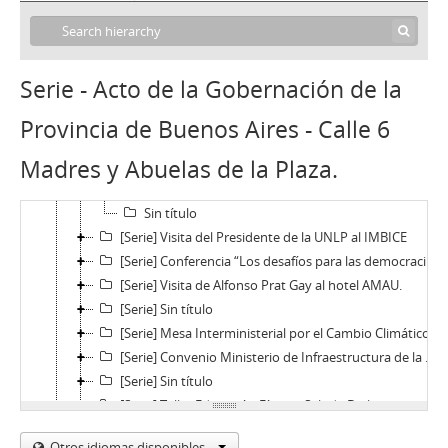
[Serie] Sin título
[Serie] Sin título
[Serie] Charla abierta con representantes de la Universidad de Tübingen
Serie - Acto de la Gobernación de la
[Serie] Semana Feminista en la UNLP
[Serie] Acto de la Gobernación de la Provincia de Buenos Aires - Calle 6 Madres y Abuelas de la Plaza.
Provincia de Buenos Aires - Calle 6
Sin título
Madres y Abuelas de la Plaza.
Sin título
Sin título
Sin título
[Serie] Visita del Presidente de la UNLP al IMBICE
[Serie] Conferencia “Los desafíos para las democracias en América Latina”, a cargo del Dr. Atilo Borón - Mes de la Memoria en la UNLP
[Serie] Visita de Alfonso Prat Gay al hotel AMAU.
[Serie] Sin título
[Serie] Mesa Interministerial por el Cambio Climático
[Serie] Convenio Ministerio de Infraestructura de la Provincia de Bs. As- UNLP
[Serie] Sin título
[Serie] Taller Educación Física y Salud - Diplomatura en Promoción y Gestión de la Salud Comunitaria
[Serie] Convenio YPF - UNLP
Otros idiomas disponibles